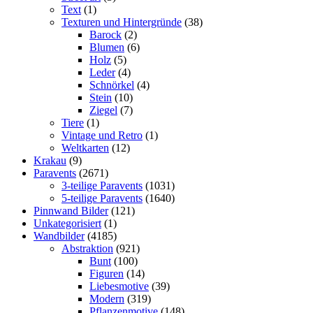
Text
(1)
Texturen und Hintergründe
(38)
Barock
(2)
Blumen
(6)
Holz
(5)
Leder
(4)
Schnörkel
(4)
Stein
(10)
Ziegel
(7)
Tiere
(1)
Vintage und Retro
(1)
Weltkarten
(12)
Krakau
(9)
Paravents
(2671)
3-teilige Paravents
(1031)
5-teilige Paravents
(1640)
Pinnwand Bilder
(121)
Unkategorisiert
(1)
Wandbilder
(4185)
Abstraktion
(921)
Bunt
(100)
Figuren
(14)
Liebesmotive
(39)
Modern
(319)
Pflanzenmotive
(148)