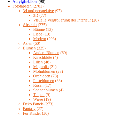
Acrylglasbilder
(90)
Fototapeten
(2701)
3d und perspektive
(97)
3D
(77)
Visuelle Vergrößerung der Interieur
(20)
Abstrakt
(235)
Bäume
(13)
Liebe
(13)
Modern
(208)
Asien
(60)
Blumen
(325)
Andere Blumen
(69)
Kirschblüte
(4)
Lilien
(48)
Magnolia
(21)
Mohnblumen
(28)
Orchideen
(73)
Pusteblumen
(33)
Rosen
(17)
Sonnenblumen
(4)
Tulpen
(9)
Wiese
(19)
Deko Panels
(273)
Fantasy
(27)
Für Kinder
(30)