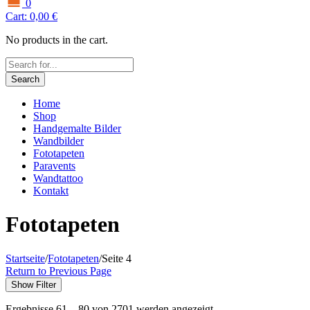
0
Cart:
0,00
€
No products in the cart.
Search
Home
Shop
Handgemalte Bilder
Wandbilder
Fototapeten
Paravents
Wandtattoo
Kontakt
Fototapeten
Startseite
/
Fototapeten
/
Seite 4
Return to Previous Page
Show Filter
Ergebnisse 61 – 80 von 2701 werden angezeigt