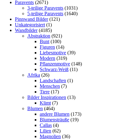
Paravents
(2671)
3-teilige Paravents
(1031)
5-teilige Paravents
(1640)
Pinnwand Bilder
(121)
Unkategorisiert
(1)
Wandbilder
(4185)
Abstraktion
(921)
Bunt
(100)
Figuren
(14)
Liebesmotive
(39)
Modern
(319)
Pflanzenmotive
(148)
Schwarz-Weiß
(11)
Afrika
(26)
Landschaften
(1)
Menschen
(7)
Tiere
(17)
Bilder Inspirationen
(13)
Klimt
(7)
Blumen
(464)
andere Blumen
(173)
Blumensträuße
(19)
Callas
(4)
Lilien
(62)
Magnolien
(36)