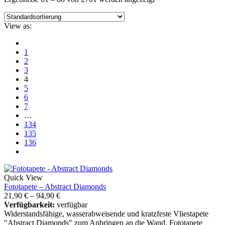
View as:
1
2
3
4
5
6
7
…
134
135
136
Quick View
Fototapete – Abstract Diamonds
21,90
€
–
94,90
€
Verfügbarkeit:
verfügbar
Widerstandsfähige, wasserabweisende und kratzfeste Vliestapete
"Abstract Diamonds" zum Anbringen an die Wand. Fototapete