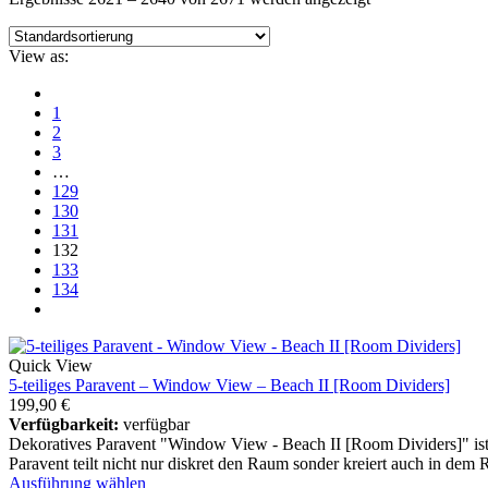
View as:
1
2
3
…
129
130
131
132
133
134
Quick View
5-teiliges Paravent – Window View – Beach II [Room Dividers]
199,90
€
Verfügbarkeit:
verfügbar
Dekoratives Paravent "Window View - Beach II [Room Dividers]" ist e
Paravent teilt nicht nur diskret den Raum sonder kreiert auch in dem
Ausführung wählen