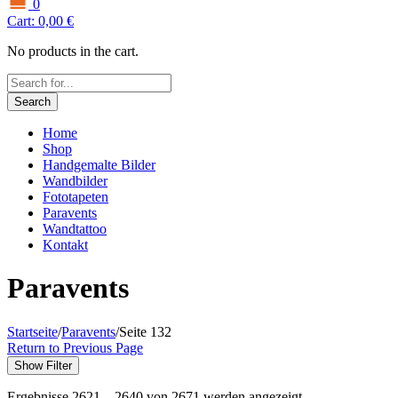
0
Cart:
0,00
€
No products in the cart.
Search
Home
Shop
Handgemalte Bilder
Wandbilder
Fototapeten
Paravents
Wandtattoo
Kontakt
Paravents
Startseite
/
Paravents
/
Seite 132
Return to Previous Page
Show Filter
Ergebnisse 2621 – 2640 von 2671 werden angezeigt