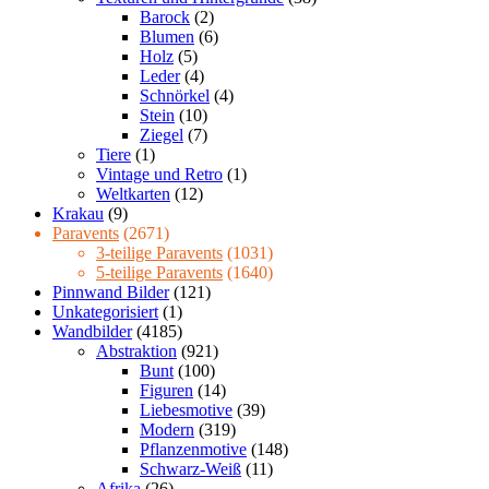
Barock
(2)
Blumen
(6)
Holz
(5)
Leder
(4)
Schnörkel
(4)
Stein
(10)
Ziegel
(7)
Tiere
(1)
Vintage und Retro
(1)
Weltkarten
(12)
Krakau
(9)
Paravents
(2671)
3-teilige Paravents
(1031)
5-teilige Paravents
(1640)
Pinnwand Bilder
(121)
Unkategorisiert
(1)
Wandbilder
(4185)
Abstraktion
(921)
Bunt
(100)
Figuren
(14)
Liebesmotive
(39)
Modern
(319)
Pflanzenmotive
(148)
Schwarz-Weiß
(11)
Afrika
(26)