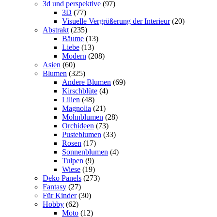
3d und perspektive
(97)
3D
(77)
Visuelle Vergrößerung der Interieur
(20)
Abstrakt
(235)
Bäume
(13)
Liebe
(13)
Modern
(208)
Asien
(60)
Blumen
(325)
Andere Blumen
(69)
Kirschblüte
(4)
Lilien
(48)
Magnolia
(21)
Mohnblumen
(28)
Orchideen
(73)
Pusteblumen
(33)
Rosen
(17)
Sonnenblumen
(4)
Tulpen
(9)
Wiese
(19)
Deko Panels
(273)
Fantasy
(27)
Für Kinder
(30)
Hobby
(62)
Moto
(12)