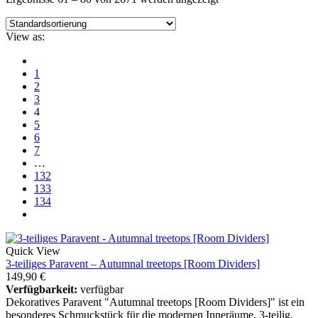
View as:
1
2
3
4
5
6
7
…
132
133
134
Quick View
3-teiliges Paravent – Autumnal treetops [Room Dividers]
149,90
€
Verfügbarkeit:
verfügbar
Dekoratives Paravent "Autumnal treetops [Room Dividers]" ist ein
besonderes Schmuckstück für die modernen Inneräume. 3-teilig,