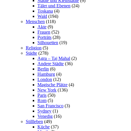
Städte und Kleinstädte
(9)
Täler und Ebenen
(24)
Toskana
(4)
Wald
(194)
Menschen
(118)
Akte
(9)
Frauen
(52)
Porträts
(28)
Silhouetten
(19)
Religion
(5)
Städte
(278)
Agra – Taj Mahal
(2)
Andere Städte
(36)
Berlin
(6)
Hamburg
(4)
London
(12)
Magische Plätze
(4)
New York
(136)
Paris
(50)
Rom
(5)
San Francisco
(3)
Sydney
(1)
Venedig
(16)
Stillleben
(49)
Küche
(37)