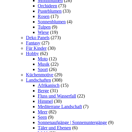
Mohnblumen
(28)
Orchideen
(73)
Pusteblumen
(33)
Rosen
(17)
Sonnenblumen
(4)
Tulpen
(9)
Wiese
(19)
Deko Panels
(273)
Fantasy
(27)
Für Kinder
(30)
Hobby
(62)
Moto
(12)
Musik
(22)
Sport
(26)
Küchenmotive
(29)
Landschaften
(308)
Afrikanisch
(15)
Berge
(31)
Fluss und Wasserfall
(22)
Himmel
(30)
Mediterrane Landschaft
(7)
Meer
(82)
Seen
(9)
Sonnenaufgänge | Sonnenuntergänge
(9)
Täler und Ebenen
(6)