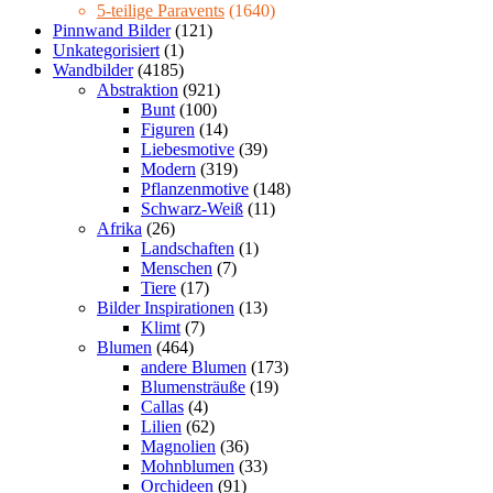
5-teilige Paravents
(1640)
Pinnwand Bilder
(121)
Unkategorisiert
(1)
Wandbilder
(4185)
Abstraktion
(921)
Bunt
(100)
Figuren
(14)
Liebesmotive
(39)
Modern
(319)
Pflanzenmotive
(148)
Schwarz-Weiß
(11)
Afrika
(26)
Landschaften
(1)
Menschen
(7)
Tiere
(17)
Bilder Inspirationen
(13)
Klimt
(7)
Blumen
(464)
andere Blumen
(173)
Blumensträuße
(19)
Callas
(4)
Lilien
(62)
Magnolien
(36)
Mohnblumen
(33)
Orchideen
(91)