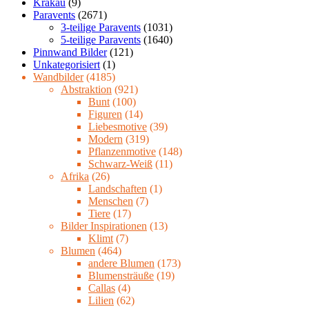
Krakau
(9)
Paravents
(2671)
3-teilige Paravents
(1031)
5-teilige Paravents
(1640)
Pinnwand Bilder
(121)
Unkategorisiert
(1)
Wandbilder
(4185)
Abstraktion
(921)
Bunt
(100)
Figuren
(14)
Liebesmotive
(39)
Modern
(319)
Pflanzenmotive
(148)
Schwarz-Weiß
(11)
Afrika
(26)
Landschaften
(1)
Menschen
(7)
Tiere
(17)
Bilder Inspirationen
(13)
Klimt
(7)
Blumen
(464)
andere Blumen
(173)
Blumensträuße
(19)
Callas
(4)
Lilien
(62)