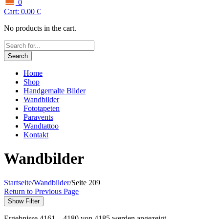
0
Cart:
0,00
€
No products in the cart.
Search
Home
Shop
Handgemalte Bilder
Wandbilder
Fototapeten
Paravents
Wandtattoo
Kontakt
Wandbilder
Startseite
/
Wandbilder
/
Seite 209
Return to Previous Page
Show Filter
Ergebnisse 4161 – 4180 von 4185 werden angezeigt