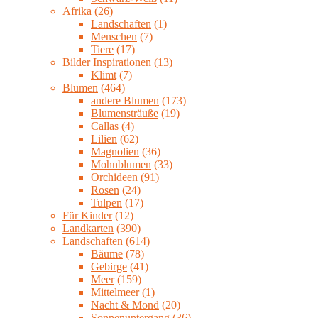
Afrika
(26)
Landschaften
(1)
Menschen
(7)
Tiere
(17)
Bilder Inspirationen
(13)
Klimt
(7)
Blumen
(464)
andere Blumen
(173)
Blumensträuße
(19)
Callas
(4)
Lilien
(62)
Magnolien
(36)
Mohnblumen
(33)
Orchideen
(91)
Rosen
(24)
Tulpen
(17)
Für Kinder
(12)
Landkarten
(390)
Landschaften
(614)
Bäume
(78)
Gebirge
(41)
Meer
(159)
Mittelmeer
(1)
Nacht & Mond
(20)
Sonnenuntergang
(36)