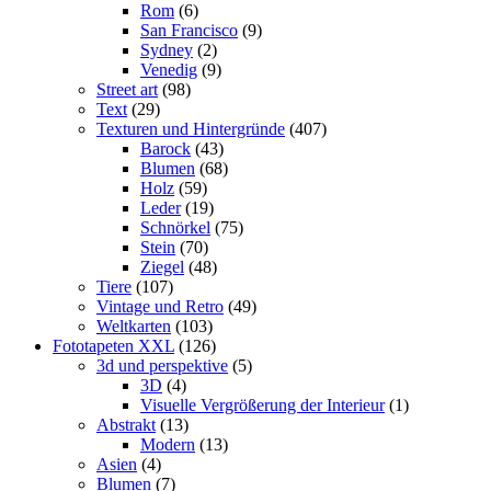
Rom
(6)
San Francisco
(9)
Sydney
(2)
Venedig
(9)
Street art
(98)
Text
(29)
Texturen und Hintergründe
(407)
Barock
(43)
Blumen
(68)
Holz
(59)
Leder
(19)
Schnörkel
(75)
Stein
(70)
Ziegel
(48)
Tiere
(107)
Vintage und Retro
(49)
Weltkarten
(103)
Fototapeten XXL
(126)
3d und perspektive
(5)
3D
(4)
Visuelle Vergrößerung der Interieur
(1)
Abstrakt
(13)
Modern
(13)
Asien
(4)
Blumen
(7)