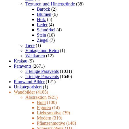
Texturen und Hintergründe
(38)
Barock
(2)
Blumen
(6)
Holz
(5)
Leder
(4)
Schnörkel
(4)
Stein
(10)
Ziegel
(7)
Tiere
(1)
Vintage und Retro
(1)
Weltkarten
(12)
Krakau
(9)
Paravents
(2671)
3-teilige Paravents
(1031)
5-teilige Paravents
(1640)
Pinnwand Bilder
(121)
Unkategorisiert
(1)
Wandbilder
(4185)
Abstraktion
(921)
Bunt
(100)
Figuren
(14)
Liebesmotive
(39)
Modern
(319)
Pflanzenmotive
(148)
Schwarz-Weiß
(11)