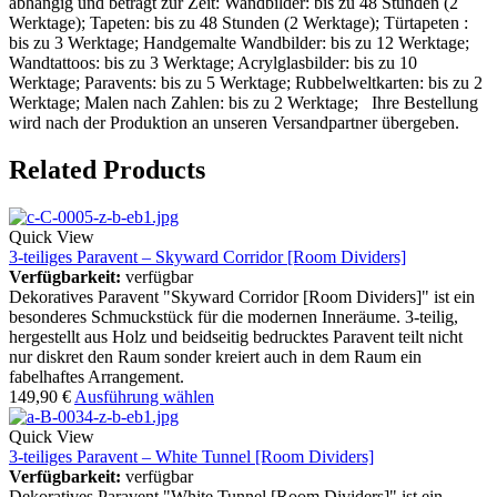
abhängig und beträgt zur Zeit: Wandbilder: bis zu 48 Stunden (2
Werktage); Tapeten: bis zu 48 Stunden (2 Werktage); Türtapeten :
bis zu 3 Werktage; Handgemalte Wandbilder: bis zu 12 Werktage;
Wandtattoos: bis zu 3 Werktage; Acrylglasbilder: bis zu 10
Werktage; Paravents: bis zu 5 Werktage; Rubbelweltkarten: bis zu 2
Werktage; Malen nach Zahlen: bis zu 2 Werktage; Ihre Bestellung
wird nach der Produktion an unseren Versandpartner übergeben.
Related Products
Quick View
3-teiliges Paravent – Skyward Corridor [Room Dividers]
Verfügbarkeit:
verfügbar
Dekoratives Paravent "Skyward Corridor [Room Dividers]" ist ein
besonderes Schmuckstück für die modernen Inneräume. 3-teilig,
hergestellt aus Holz und beidseitig bedrucktes Paravent teilt nicht
nur diskret den Raum sonder kreiert auch in dem Raum ein
fabelhaftes Arrangement.
149,90
€
Ausführung wählen
Quick View
3-teiliges Paravent – White Tunnel [Room Dividers]
Verfügbarkeit:
verfügbar
Dekoratives Paravent "White Tunnel [Room Dividers]" ist ein