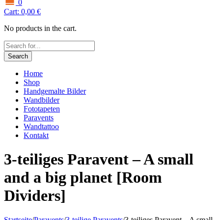
0
Cart:
0,00
€
No products in the cart.
Search
Home
Shop
Handgemalte Bilder
Wandbilder
Fototapeten
Paravents
Wandtattoo
Kontakt
3-teiliges Paravent – A small
and a big planet [Room
Dividers]
Startseite
/
Paravents
/
3-teilige Paravents
/
3-teiliges Paravent – A small