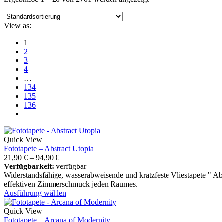
View as:
1
2
3
4
…
134
135
136
Quick View
Fototapete – Abstract Utopia
21,90
€
–
94,90
€
Verfügbarkeit:
verfügbar
Widerstandsfähige, wasserabweisende und kratzfeste Vliestapete " A
effektiven Zimmerschmuck jeden Raumes.
Ausführung wählen
Quick View
Fototapete – Arcana of Modernity