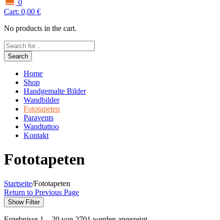
0
Cart:
0,00
€
No products in the cart.
Search
Home
Shop
Handgemalte Bilder
Wandbilder
Fototapeten
Paravents
Wandtattoo
Kontakt
Fototapeten
Startseite
/
Fototapeten
Return to Previous Page
Show Filter
Ergebnisse 1 – 20 von 2701 werden angezeigt