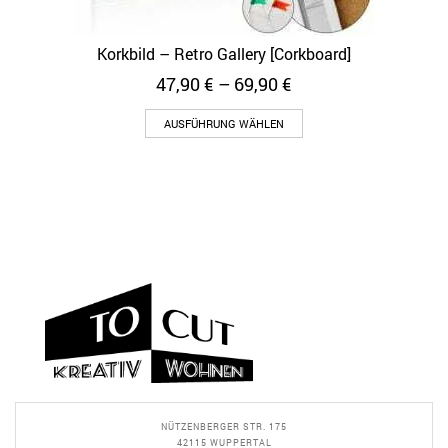
Korkbild – Retro Gallery [Corkboard]
47,90
€
–
69,90
€
AUSFÜHRUNG WÄHLEN
NÜTZENBERGER STR. 175
42115 WUPPERTAL