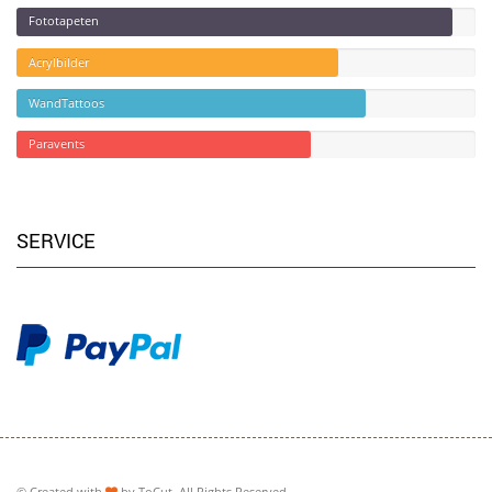
Fototapeten
Acrylbilder
WandTattoos
Paravents
SERVICE
© Created with
by
ToCut
. All Rights Reserved