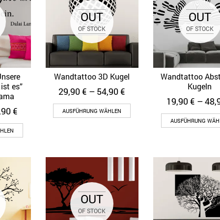
OUT
OUT
OF STOCK
OF STOCK
Unsere
Wandtattoo 3D Kugel
Wandtattoo Abst
ew
Quick View
Quick View
ist es”
Kugeln
29,90
€
–
54,90
€
Lama
19,90
€
–
48,
,90
€
AUSFÜHRUNG WÄHLEN
AUSFÜHRUNG WÄH
HLEN
OUT
OF STOCK