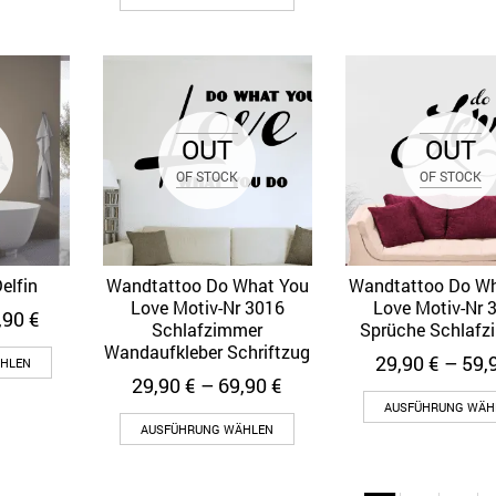
OUT
OUT
OF STOCK
OF STOCK
elfin
Wandtattoo Do What You
Wandtattoo Do W
ew
Quick View
Quick View
Love Motiv-Nr 3016
Love Motiv-Nr 
,90
€
Schlafzimmer
Sprüche Schlafz
Wandaufkleber Schriftzug
29,90
€
–
59,
HLEN
29,90
€
–
69,90
€
AUSFÜHRUNG WÄH
AUSFÜHRUNG WÄHLEN