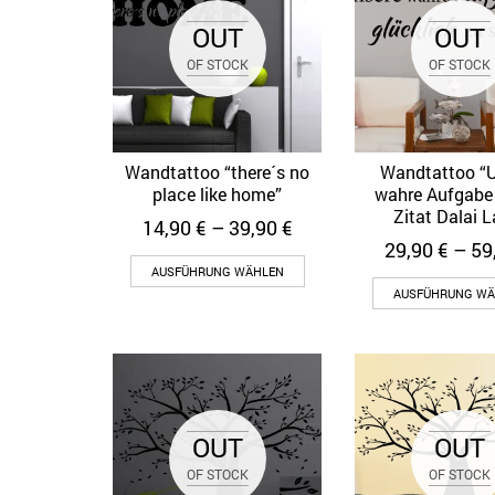
OUT
OUT
OF STOCK
OF STOCK
Wandtattoo “there´s no
Wandtattoo “
Quick View
Quick Vi
place like home”
wahre Aufgabe 
Zitat Dalai 
14,90
€
–
39,90
€
29,90
€
–
59
AUSFÜHRUNG WÄHLEN
AUSFÜHRUNG WÄ
OUT
OUT
OF STOCK
OF STOCK