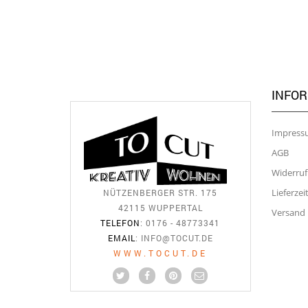
INFO
Impress
AGB
Widerruf
Lieferzei
NÜTZENBERGER STR. 175
42115 WUPPERTAL
Versand
TELEFON
: 0176 - 48773341
EMAIL
:
INFO@TOCUT.DE
WWW.TOCUT.DE