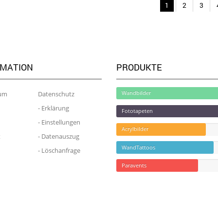
1
2
3
RMATION
PRODUKTE
um
Datenschutz
Wandbilder
- Erklärung
Fototapeten
- Einstellungen
Acrylbilder
t
- Datenauszug
WandTattoos
- Löschanfrage
Paravents