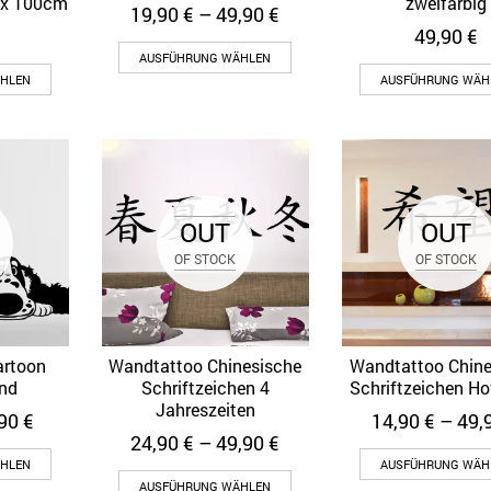
 x 100cm
zweifarbig
19,90
€
–
49,90
€
49,90
€
AUSFÜHRUNG WÄHLEN
HLEN
AUSFÜHRUNG WÄH
OUT
OUT
OF STOCK
OF STOCK
artoon
Wandtattoo Chinesische
Wandtattoo Chine
ew
Quick View
Quick View
nd
Schriftzeichen 4
Schriftzeichen H
Jahreszeiten
,90
€
14,90
€
–
49,
24,90
€
–
49,90
€
HLEN
AUSFÜHRUNG WÄH
AUSFÜHRUNG WÄHLEN