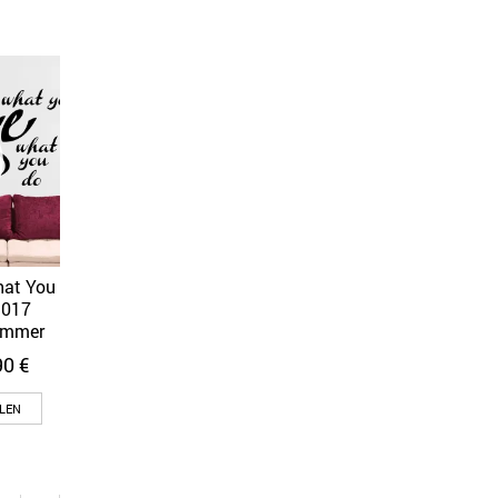
hat You
3017
immer
90
€
LEN