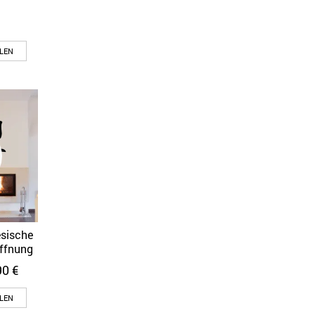
LEN
sische
offnung
90
€
LEN