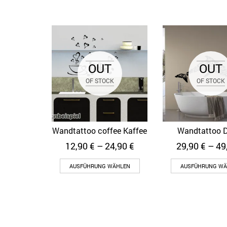
OUT
OUT
OF STOCK
OF STOCK
Wandtattoo coffee Kaffee
Wandtattoo D
Quick View
Quick Vi
12,90
€
–
24,90
€
29,90
€
–
49
AUSFÜHRUNG WÄHLEN
AUSFÜHRUNG WÄ