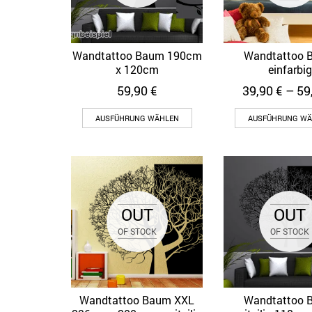
Wandtattoo Baum 190cm
Wandtattoo 
Quick View
Quick Vi
x 120cm
einfarbig
59,90
€
39,90
€
–
59
AUSFÜHRUNG WÄHLEN
AUSFÜHRUNG WÄ
OUT
OUT
OF STOCK
OF STOCK
Wandtattoo Baum XXL
Wandtattoo 
Quick View
Quick Vi