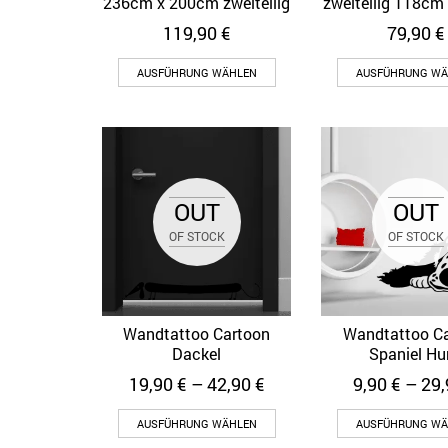
236cm x 200cm zweiteilig
zweiteilig 118cm
119,90
€
79,90
€
AUSFÜHRUNG WÄHLEN
AUSFÜHRUNG WÄ
OUT
OUT
OF STOCK
OF STOCK
Wandtattoo Cartoon
Wandtattoo C
Quick View
Quick Vi
Dackel
Spaniel Hu
19,90
€
–
42,90
€
9,90
€
–
29
AUSFÜHRUNG WÄHLEN
AUSFÜHRUNG WÄ