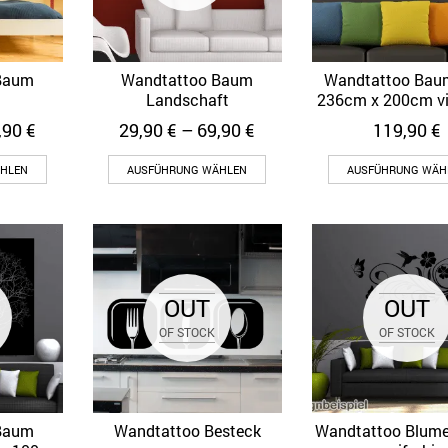
Baum
Wandtattoo Baum
Wandtattoo Bau
ew
Quick View
Quick View
Landschaft
236cm x 200cm vie
,90
€
29,90
€
–
69,90
€
119,90
€
HLEN
AUSFÜHRUNG WÄHLEN
AUSFÜHRUNG WÄH
OUT
OUT
OF STOCK
OF STOCK
Baum
Wandtattoo Besteck
Wandtattoo Blum
ew
Quick View
Quick View