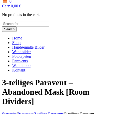
0
Cart:
0,00
€
No products in the cart.
Search
Home
Shop
Handgemalte Bilder
Wandbilder
Fototapeten
Paravents
Wandtattoo
Kontakt
3-teiliges Paravent –
Abandoned Mask [Room
Dividers]
Startseite
/
Paravents
/
3-teilige Paravents
/
3-teiliges Paravent –