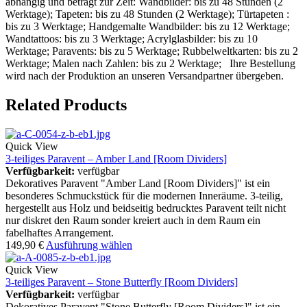
abhängig und beträgt zur Zeit: Wandbilder: bis zu 48 Stunden (2
Werktage); Tapeten: bis zu 48 Stunden (2 Werktage); Türtapeten :
bis zu 3 Werktage; Handgemalte Wandbilder: bis zu 12 Werktage;
Wandtattoos: bis zu 3 Werktage; Acrylglasbilder: bis zu 10
Werktage; Paravents: bis zu 5 Werktage; Rubbelweltkarten: bis zu 2
Werktage; Malen nach Zahlen: bis zu 2 Werktage; Ihre Bestellung
wird nach der Produktion an unseren Versandpartner übergeben.
Related Products
Quick View
3-teiliges Paravent – Amber Land [Room Dividers]
Verfügbarkeit:
verfügbar
Dekoratives Paravent "Amber Land [Room Dividers]" ist ein
besonderes Schmuckstück für die modernen Inneräume. 3-teilig,
hergestellt aus Holz und beidseitig bedrucktes Paravent teilt nicht
nur diskret den Raum sonder kreiert auch in dem Raum ein
fabelhaftes Arrangement.
149,90
€
Ausführung wählen
Quick View
3-teiliges Paravent – Stone Butterfly [Room Dividers]
Verfügbarkeit:
verfügbar
Dekoratives Paravent "Stone Butterfly [Room Dividers]" ist ein