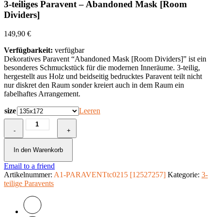
3-teiliges Paravent – Abandoned Mask [Room
Dividers]
149,90
€
Verfügbarkeit:
verfügbar
Dekoratives Paravent “Abandoned Mask [Room Dividers]” ist ein
besonderes Schmuckstück für die modernen Inneräume. 3-teilig,
hergestellt aus Holz und beidseitig bedrucktes Paravent teilt nicht
nur diskret den Raum sonder kreiert auch in dem Raum ein
fabelhaftes Arrangement.
size
Leeren
3-
-
teiliges
+
Paravent
-
In den Warenkorb
Abandoned
Email to a friend
Mask
Artikelnummer:
[Room
A1-PARAVENTtc0215 [12527257]
Kategorie:
3-
teilige Paravents
Dividers]
Menge