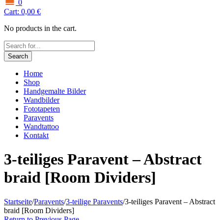
0
Cart:
0,00
€
No products in the cart.
Search
Home
Shop
Handgemalte Bilder
Wandbilder
Fototapeten
Paravents
Wandtattoo
Kontakt
3-teiliges Paravent – Abstract
braid [Room Dividers]
Startseite
/
Paravents
/
3-teilige Paravents
/
3-teiliges Paravent – Abstract
braid [Room Dividers]
Return to Previous Page