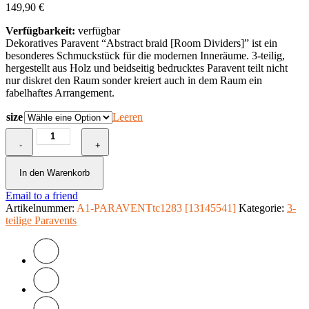
149,90
€
Verfügbarkeit:
verfügbar
Dekoratives Paravent “Abstract braid [Room Dividers]” ist ein
besonderes Schmuckstück für die modernen Inneräume. 3-teilig,
hergestellt aus Holz und beidseitig bedrucktes Paravent teilt nicht
nur diskret den Raum sonder kreiert auch in dem Raum ein
fabelhaftes Arrangement.
size
Leeren
3-
-
teiliges
+
Paravent
-
In den Warenkorb
Abstract
Email to a friend
braid
Artikelnummer:
[Room
A1-PARAVENTtc1283 [13145541]
Kategorie:
3-
teilige Paravents
Dividers]
Menge