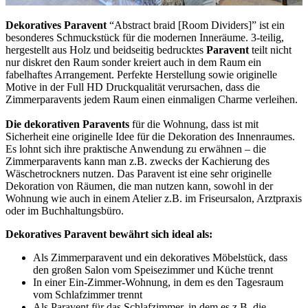
Dekoratives Paravent
“Abstract braid [Room Dividers]” ist ein
besonderes Schmuckstück für die modernen Inneräume. 3-teilig,
hergestellt aus Holz und beidseitig bedrucktes
Paravent
teilt nicht
nur diskret den Raum sonder kreiert auch in dem Raum ein
fabelhaftes Arrangement. Perfekte Herstellung sowie originelle
Motive in der Full HD Druckqualität verursachen, dass die
Zimmerparavents jedem Raum einen einmaligen Charme verleihen.
Die dekorativen Paravents
für die Wohnung, dass ist mit
Sicherheit eine originelle Idee für die Dekoration des Innenraumes.
Es lohnt sich ihre praktische Anwendung zu erwähnen – die
Zimmerparavents kann man z.B. zwecks der Kachierung des
Wäschetrockners nutzen. Das Paravent ist eine sehr originelle
Dekoration von Räumen, die man nutzen kann, sowohl in der
Wohnung wie auch in einem Atelier z.B. im Friseursalon, Arztpraxis
oder im Buchhaltungsbüro.
Dekoratives Paravent bewährt sich ideal als:
Als Zimmerparavent und ein dekoratives Möbelstück, dass
den großen Salon vom Speisezimmer und Küche trennt
In einer Ein-Zimmer-Wohnung, in dem es den Tagesraum
vom Schlafzimmer trennt
Als Paravent für das Schlafzimmer, in dem es z.B. die