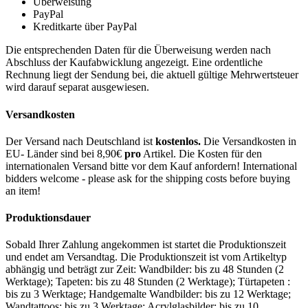
Überweisung
PayPal
Kreditkarte über PayPal
Die entsprechenden Daten für die Überweisung werden nach
Abschluss der Kaufabwicklung angezeigt. Eine ordentliche
Rechnung liegt der Sendung bei, die aktuell gültige Mehrwertsteuer
wird darauf separat ausgewiesen.
Versandkosten
Der Versand nach Deutschland ist
kostenlos.
Die Versandkosten in
EU- Länder sind bei 8,90€
pro
Artikel. Die Kosten für den
internationalen Versand bitte vor dem Kauf anfordern! International
bidders welcome - please ask for the shipping costs before buying
an item!
Produktionsdauer
Sobald Ihrer Zahlung angekommen ist startet die Produktionszeit
und endet am Versandtag. Die Produktionszeit ist vom Artikeltyp
abhängig und beträgt zur Zeit: Wandbilder: bis zu 48 Stunden (2
Werktage); Tapeten: bis zu 48 Stunden (2 Werktage); Türtapeten :
bis zu 3 Werktage; Handgemalte Wandbilder: bis zu 12 Werktage;
Wandtattoos: bis zu 3 Werktage; Acrylglasbilder: bis zu 10