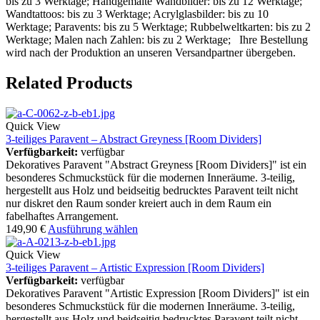
bis zu 3 Werktage; Handgemalte Wandbilder: bis zu 12 Werktage;
Wandtattoos: bis zu 3 Werktage; Acrylglasbilder: bis zu 10
Werktage; Paravents: bis zu 5 Werktage; Rubbelweltkarten: bis zu 2
Werktage; Malen nach Zahlen: bis zu 2 Werktage; Ihre Bestellung
wird nach der Produktion an unseren Versandpartner übergeben.
Related Products
Quick View
3-teiliges Paravent – Abstract Greyness [Room Dividers]
Verfügbarkeit:
verfügbar
Dekoratives Paravent "Abstract Greyness [Room Dividers]" ist ein
besonderes Schmuckstück für die modernen Inneräume. 3-teilig,
hergestellt aus Holz und beidseitig bedrucktes Paravent teilt nicht
nur diskret den Raum sonder kreiert auch in dem Raum ein
fabelhaftes Arrangement.
149,90
€
Ausführung wählen
Quick View
3-teiliges Paravent – Artistic Expression [Room Dividers]
Verfügbarkeit:
verfügbar
Dekoratives Paravent "Artistic Expression [Room Dividers]" ist ein
besonderes Schmuckstück für die modernen Inneräume. 3-teilig,
hergestellt aus Holz und beidseitig bedrucktes Paravent teilt nicht