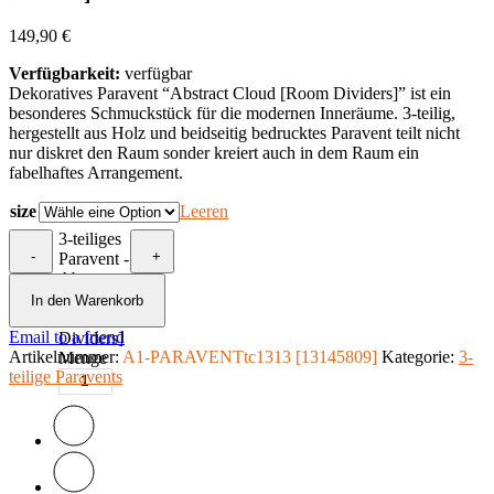
149,90
€
Verfügbarkeit:
verfügbar
Dekoratives Paravent “Abstract Cloud [Room Dividers]” ist ein
besonderes Schmuckstück für die modernen Inneräume. 3-teilig,
hergestellt aus Holz und beidseitig bedrucktes Paravent teilt nicht
nur diskret den Raum sonder kreiert auch in dem Raum ein
fabelhaftes Arrangement.
size
Leeren
3-teiliges
-
+
Paravent -
Abstract
Cloud
In den Warenkorb
[Room
Email to a friend
Dividers]
Artikelnummer:
A1-PARAVENTtc1313 [13145809]
Kategorie:
3-
Menge
teilige Paravents