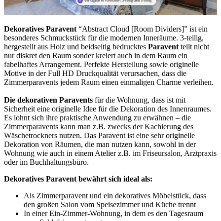
Dekoratives Paravent
“Abstract Cloud [Room Dividers]” ist ein
besonderes Schmuckstück für die modernen Inneräume. 3-teilig,
hergestellt aus Holz und beidseitig bedrucktes
Paravent
teilt nicht
nur diskret den Raum sonder kreiert auch in dem Raum ein
fabelhaftes Arrangement. Perfekte Herstellung sowie originelle
Motive in der Full HD Druckqualität verursachen, dass die
Zimmerparavents jedem Raum einen einmaligen Charme verleihen.
Die dekorativen Paravents
für die Wohnung, dass ist mit
Sicherheit eine originelle Idee für die Dekoration des Innenraumes.
Es lohnt sich ihre praktische Anwendung zu erwähnen – die
Zimmerparavents kann man z.B. zwecks der Kachierung des
Wäschetrockners nutzen. Das Paravent ist eine sehr originelle
Dekoration von Räumen, die man nutzen kann, sowohl in der
Wohnung wie auch in einem Atelier z.B. im Friseursalon, Arztpraxis
oder im Buchhaltungsbüro.
Dekoratives Paravent bewährt sich ideal als:
Als Zimmerparavent und ein dekoratives Möbelstück, dass
den großen Salon vom Speisezimmer und Küche trennt
In einer Ein-Zimmer-Wohnung, in dem es den Tagesraum