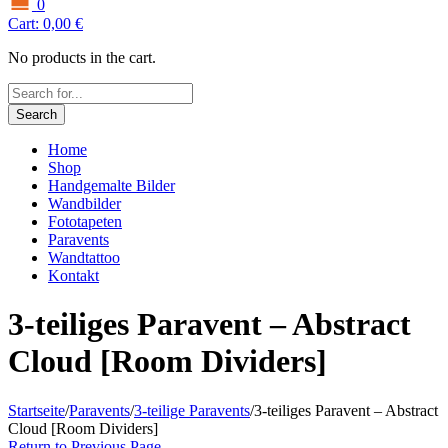
0
Cart:
0,00
€
No products in the cart.
Search
Home
Shop
Handgemalte Bilder
Wandbilder
Fototapeten
Paravents
Wandtattoo
Kontakt
3-teiliges Paravent – Abstract
Cloud [Room Dividers]
Startseite
/
Paravents
/
3-teilige Paravents
/
3-teiliges Paravent – Abstract
Cloud [Room Dividers]
Return to Previous Page