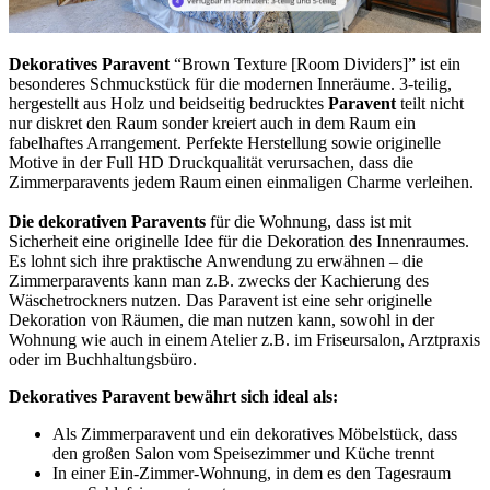
Dekoratives Paravent
“Brown Texture [Room Dividers]” ist ein
besonderes Schmuckstück für die modernen Inneräume. 3-teilig,
hergestellt aus Holz und beidseitig bedrucktes
Paravent
teilt nicht
nur diskret den Raum sonder kreiert auch in dem Raum ein
fabelhaftes Arrangement. Perfekte Herstellung sowie originelle
Motive in der Full HD Druckqualität verursachen, dass die
Zimmerparavents jedem Raum einen einmaligen Charme verleihen.
Die dekorativen Paravents
für die Wohnung, dass ist mit
Sicherheit eine originelle Idee für die Dekoration des Innenraumes.
Es lohnt sich ihre praktische Anwendung zu erwähnen – die
Zimmerparavents kann man z.B. zwecks der Kachierung des
Wäschetrockners nutzen. Das Paravent ist eine sehr originelle
Dekoration von Räumen, die man nutzen kann, sowohl in der
Wohnung wie auch in einem Atelier z.B. im Friseursalon, Arztpraxis
oder im Buchhaltungsbüro.
Dekoratives Paravent bewährt sich ideal als:
Als Zimmerparavent und ein dekoratives Möbelstück, dass
den großen Salon vom Speisezimmer und Küche trennt
In einer Ein-Zimmer-Wohnung, in dem es den Tagesraum