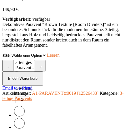
149,90
€
Verfügbarkeit:
verfügbar
Dekoratives Paravent “Brown Texture [Room Dividers]” ist ein
besonderes Schmuckstück für die modernen Inneräume. 3-teilig,
hergestellt aus Holz und beidseitig bedrucktes Paravent teilt nicht
nur diskret den Raum sonder kreiert auch in dem Raum ein
fabelhaftes Arrangement.
size
Leeren
3-teiliges
-
+
Paravent -
Brown
Texture
In den Warenkorb
[Room
Email to a friend
Dividers]
Artikelnummer:
A1-PARAVENTtc0019 [12526433]
Kategorie:
3-
Menge
teilige Paravents