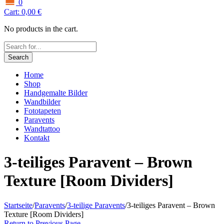
0
Cart:
0,00
€
No products in the cart.
Search
Home
Shop
Handgemalte Bilder
Wandbilder
Fototapeten
Paravents
Wandtattoo
Kontakt
3-teiliges Paravent – Brown
Texture [Room Dividers]
Startseite
/
Paravents
/
3-teilige Paravents
/
3-teiliges Paravent – Brown
Texture [Room Dividers]
Return to Previous Page