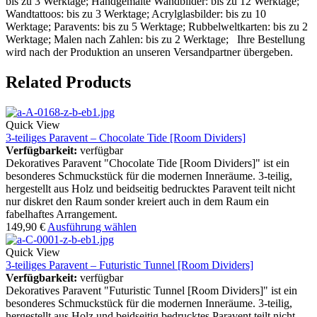
bis zu 3 Werktage; Handgemalte Wandbilder: bis zu 12 Werktage;
Wandtattoos: bis zu 3 Werktage; Acrylglasbilder: bis zu 10
Werktage; Paravents: bis zu 5 Werktage; Rubbelweltkarten: bis zu 2
Werktage; Malen nach Zahlen: bis zu 2 Werktage; Ihre Bestellung
wird nach der Produktion an unseren Versandpartner übergeben.
Related Products
Quick View
3-teiliges Paravent – Chocolate Tide [Room Dividers]
Verfügbarkeit:
verfügbar
Dekoratives Paravent "Chocolate Tide [Room Dividers]" ist ein
besonderes Schmuckstück für die modernen Inneräume. 3-teilig,
hergestellt aus Holz und beidseitig bedrucktes Paravent teilt nicht
nur diskret den Raum sonder kreiert auch in dem Raum ein
fabelhaftes Arrangement.
149,90
€
Ausführung wählen
Quick View
3-teiliges Paravent – Futuristic Tunnel [Room Dividers]
Verfügbarkeit:
verfügbar
Dekoratives Paravent "Futuristic Tunnel [Room Dividers]" ist ein
besonderes Schmuckstück für die modernen Inneräume. 3-teilig,
hergestellt aus Holz und beidseitig bedrucktes Paravent teilt nicht