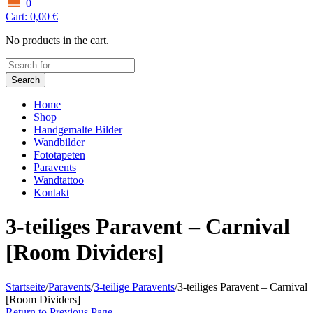
0
Cart:
0,00
€
No products in the cart.
Search
Home
Shop
Handgemalte Bilder
Wandbilder
Fototapeten
Paravents
Wandtattoo
Kontakt
3-teiliges Paravent – Carnival
[Room Dividers]
Startseite
/
Paravents
/
3-teilige Paravents
/
3-teiliges Paravent – Carnival
[Room Dividers]
Return to Previous Page