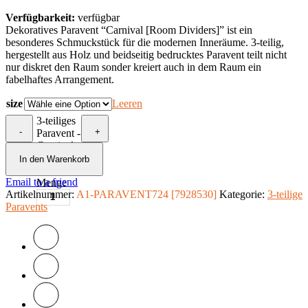
Verfügbarkeit:
verfügbar
Dekoratives Paravent “Carnival [Room Dividers]” ist ein
besonderes Schmuckstück für die modernen Inneräume. 3-teilig,
hergestellt aus Holz und beidseitig bedrucktes Paravent teilt nicht
nur diskret den Raum sonder kreiert auch in dem Raum ein
fabelhaftes Arrangement.
size
Leeren
3-teiliges
-
+
Paravent -
Carnival
[Room
In den Warenkorb
Dividers]
Email to a friend
Menge
Artikelnummer:
A1-PARAVENT724 [7928530]
Kategorie:
3-teilige
Paravents