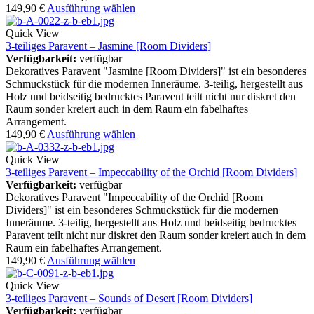
149,90
€
Ausführung wählen
Quick View
3-teiliges Paravent – Jasmine [Room Dividers]
Verfügbarkeit:
verfügbar
Dekoratives Paravent "Jasmine [Room Dividers]" ist ein besonderes
Schmuckstück für die modernen Inneräume. 3-teilig, hergestellt aus
Holz und beidseitig bedrucktes Paravent teilt nicht nur diskret den
Raum sonder kreiert auch in dem Raum ein fabelhaftes
Arrangement.
149,90
€
Ausführung wählen
Quick View
3-teiliges Paravent – Impeccability of the Orchid [Room Dividers]
Verfügbarkeit:
verfügbar
Dekoratives Paravent "Impeccability of the Orchid [Room
Dividers]" ist ein besonderes Schmuckstück für die modernen
Inneräume. 3-teilig, hergestellt aus Holz und beidseitig bedrucktes
Paravent teilt nicht nur diskret den Raum sonder kreiert auch in dem
Raum ein fabelhaftes Arrangement.
149,90
€
Ausführung wählen
Quick View
3-teiliges Paravent – Sounds of Desert [Room Dividers]
Verfügbarkeit:
verfügbar