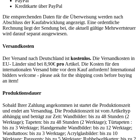
PayPal
Kreditkarte über PayPal
Die entsprechenden Daten für die Überweisung werden nach
Abschluss der Kaufabwicklung angezeigt. Eine ordentliche
Rechnung liegt der Sendung bei, die aktuell gültige Mehrwertsteuer
wird darauf separat ausgewiesen.
Versandkosten
Der Versand nach Deutschland ist
kostenlos.
Die Versandkosten in
EU- Länder sind bei 8,90€
pro
Artikel. Die Kosten für den
internationalen Versand bitte vor dem Kauf anfordern! International
bidders welcome - please ask for the shipping costs before buying
an item!
Produktionsdauer
Sobald Ihrer Zahlung angekommen ist startet die Produktionszeit
und endet am Versandtag. Die Produktionszeit ist vom Artikeltyp
abhängig und beträgt zur Zeit: Wandbilder: bis zu 48 Stunden (2
Werktage); Tapeten: bis zu 48 Stunden (2 Werktage); Türtapeten :
bis zu 3 Werktage; Handgemalte Wandbilder: bis zu 12 Werktage;
Wandtattoos: bis zu 3 Werktage; Acrylglasbilder: bis zu 10
Werktage; Paravents: bis zu 5 Werktage; Rubbelweltkarten: bis zu 2