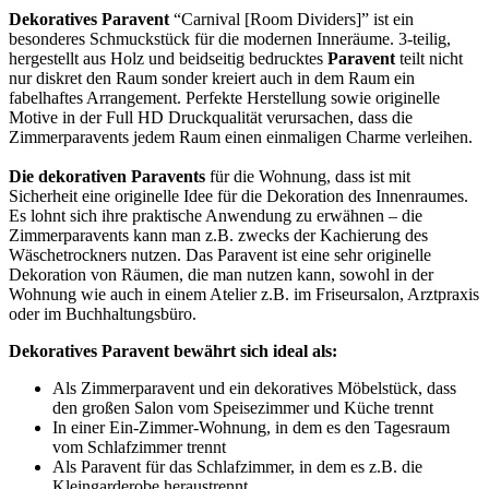
Dekoratives Paravent
“Carnival [Room Dividers]” ist ein
besonderes Schmuckstück für die modernen Inneräume. 3-teilig,
hergestellt aus Holz und beidseitig bedrucktes
Paravent
teilt nicht
nur diskret den Raum sonder kreiert auch in dem Raum ein
fabelhaftes Arrangement. Perfekte Herstellung sowie originelle
Motive in der Full HD Druckqualität verursachen, dass die
Zimmerparavents jedem Raum einen einmaligen Charme verleihen.
Die dekorativen Paravents
für die Wohnung, dass ist mit
Sicherheit eine originelle Idee für die Dekoration des Innenraumes.
Es lohnt sich ihre praktische Anwendung zu erwähnen – die
Zimmerparavents kann man z.B. zwecks der Kachierung des
Wäschetrockners nutzen. Das Paravent ist eine sehr originelle
Dekoration von Räumen, die man nutzen kann, sowohl in der
Wohnung wie auch in einem Atelier z.B. im Friseursalon, Arztpraxis
oder im Buchhaltungsbüro.
Dekoratives Paravent bewährt sich ideal als:
Als Zimmerparavent und ein dekoratives Möbelstück, dass
den großen Salon vom Speisezimmer und Küche trennt
In einer Ein-Zimmer-Wohnung, in dem es den Tagesraum
vom Schlafzimmer trennt
Als Paravent für das Schlafzimmer, in dem es z.B. die
Kleingarderobe heraustrennt