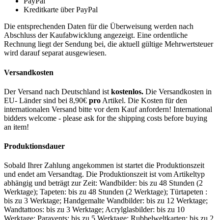
PayPal
Kreditkarte über PayPal
Die entsprechenden Daten für die Überweisung werden nach
Abschluss der Kaufabwicklung angezeigt. Eine ordentliche
Rechnung liegt der Sendung bei, die aktuell gültige Mehrwertsteuer
wird darauf separat ausgewiesen.
Versandkosten
Der Versand nach Deutschland ist
kostenlos.
Die Versandkosten in
EU- Länder sind bei 8,90€
pro
Artikel. Die Kosten für den
internationalen Versand bitte vor dem Kauf anfordern! International
bidders welcome - please ask for the shipping costs before buying
an item!
Produktionsdauer
Sobald Ihrer Zahlung angekommen ist startet die Produktionszeit
und endet am Versandtag. Die Produktionszeit ist vom Artikeltyp
abhängig und beträgt zur Zeit: Wandbilder: bis zu 48 Stunden (2
Werktage); Tapeten: bis zu 48 Stunden (2 Werktage); Türtapeten :
bis zu 3 Werktage; Handgemalte Wandbilder: bis zu 12 Werktage;
Wandtattoos: bis zu 3 Werktage; Acrylglasbilder: bis zu 10
Werktage; Paravents: bis zu 5 Werktage; Rubbelweltkarten: bis zu 2