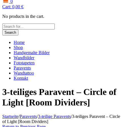
0
Cart:
0,00
€
No products in the cart.
Search
Home
Shop
Handgemalte Bilder
Wandbilder
Fototapeten
Paravents
Wandtattoo
Kontakt
3-teiliges Paravent – Circle of
Light [Room Dividers]
Startseite
/
Paravents
/
3-teilige Paravents
/
3-teiliges Paravent – Circle
of Light [Room Dividers]
Return to Previous Page