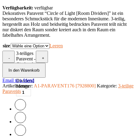
Verfügbarkeit:
verfügbar
Dekoratives Paravent “Circle of Light [Room Dividers]” ist ein
besonderes Schmuckstück für die modernen Inneräume. 3-teilig,
hergestellt aus Holz und beidseitig bedrucktes Paravent teilt nicht
nur diskret den Raum sonder kreiert auch in dem Raum ein
fabelhaftes Arrangement.
size
Leeren
3-teiliges
-
+
Paravent -
Circle of
Light
In den Warenkorb
[Room
Email to a friend
Dividers]
Artikelnummer:
A1-PARAVENT176 [7928800]
Kategorie:
3-teilige
Menge
Paravents