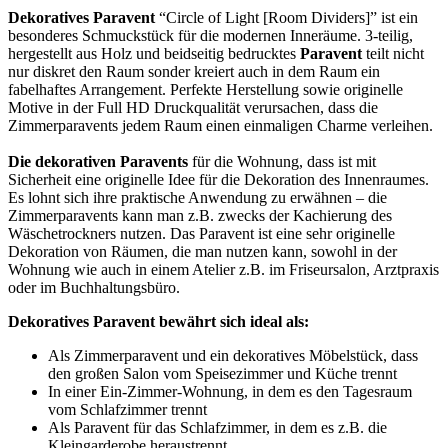
Dekoratives Paravent
“Circle of Light [Room Dividers]” ist ein
besonderes Schmuckstück für die modernen Inneräume. 3-teilig,
hergestellt aus Holz und beidseitig bedrucktes
Paravent
teilt nicht
nur diskret den Raum sonder kreiert auch in dem Raum ein
fabelhaftes Arrangement. Perfekte Herstellung sowie originelle
Motive in der Full HD Druckqualität verursachen, dass die
Zimmerparavents jedem Raum einen einmaligen Charme verleihen.
Die dekorativen Paravents
für die Wohnung, dass ist mit
Sicherheit eine originelle Idee für die Dekoration des Innenraumes.
Es lohnt sich ihre praktische Anwendung zu erwähnen – die
Zimmerparavents kann man z.B. zwecks der Kachierung des
Wäschetrockners nutzen. Das Paravent ist eine sehr originelle
Dekoration von Räumen, die man nutzen kann, sowohl in der
Wohnung wie auch in einem Atelier z.B. im Friseursalon, Arztpraxis
oder im Buchhaltungsbüro.
Dekoratives Paravent bewährt sich ideal als:
Als Zimmerparavent und ein dekoratives Möbelstück, dass
den großen Salon vom Speisezimmer und Küche trennt
In einer Ein-Zimmer-Wohnung, in dem es den Tagesraum
vom Schlafzimmer trennt
Als Paravent für das Schlafzimmer, in dem es z.B. die
Kleingarderobe heraustrennt