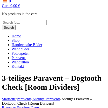
0
Cart:
0,00
€
No products in the cart.
Search
Home
Shop
Handgemalte Bilder
Wandbilder
Fototapeten
Paravents
Wandtattoo
Kontakt
3-teiliges Paravent – Dogtooth
Check [Room Dividers]
Startseite
/
Paravents
/
3-teilige Paravents
/
3-teiliges Paravent –
Dogtooth Check [Room Dividers]
Return to Previous Page