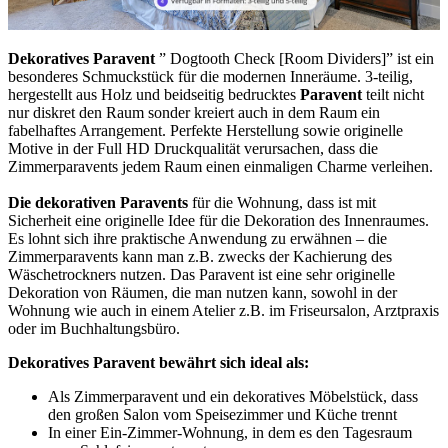
Dekoratives Paravent
” Dogtooth Check [Room Dividers]” ist ein
besonderes Schmuckstück für die modernen Inneräume. 3-teilig,
hergestellt aus Holz und beidseitig bedrucktes
Paravent
teilt nicht
nur diskret den Raum sonder kreiert auch in dem Raum ein
fabelhaftes Arrangement. Perfekte Herstellung sowie originelle
Motive in der Full HD Druckqualität verursachen, dass die
Zimmerparavents jedem Raum einen einmaligen Charme verleihen.
Die dekorativen Paravents
für die Wohnung, dass ist mit
Sicherheit eine originelle Idee für die Dekoration des Innenraumes.
Es lohnt sich ihre praktische Anwendung zu erwähnen – die
Zimmerparavents kann man z.B. zwecks der Kachierung des
Wäschetrockners nutzen. Das Paravent ist eine sehr originelle
Dekoration von Räumen, die man nutzen kann, sowohl in der
Wohnung wie auch in einem Atelier z.B. im Friseursalon, Arztpraxis
oder im Buchhaltungsbüro.
Dekoratives Paravent bewährt sich ideal als:
Als Zimmerparavent und ein dekoratives Möbelstück, dass
den großen Salon vom Speisezimmer und Küche trennt
In einer Ein-Zimmer-Wohnung, in dem es den Tagesraum