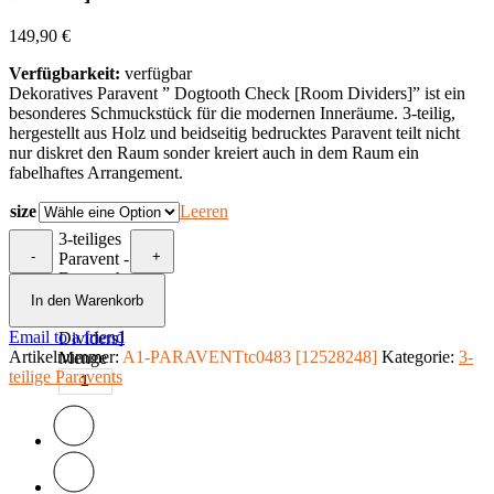
149,90
€
Verfügbarkeit:
verfügbar
Dekoratives Paravent ” Dogtooth Check [Room Dividers]” ist ein
besonderes Schmuckstück für die modernen Inneräume. 3-teilig,
hergestellt aus Holz und beidseitig bedrucktes Paravent teilt nicht
nur diskret den Raum sonder kreiert auch in dem Raum ein
fabelhaftes Arrangement.
size
Leeren
3-teiliges
-
+
Paravent -
Dogtooth
Check
In den Warenkorb
[Room
Email to a friend
Dividers]
Artikelnummer:
A1-PARAVENTtc0483 [12528248]
Kategorie:
3-
Menge
teilige Paravents