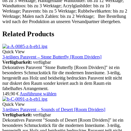
bis zu 3 Werktage; Handgemalte Wandbilder: bis zu 12 Werktage;
Wandtattoos: bis zu 3 Werktage; Acrylglasbilder: bis zu 10
Werktage; Paravents: bis zu 5 Werktage; Rubbelweltkarten: bis zu 2
Werktage; Malen nach Zahlen: bis zu 2 Werktage; Ihre Bestellung
wird nach der Produktion an unseren Versandpartner übergeben.
Related Products
Quick View
3-teiliges Paravent – Stone Butterfly [Room Dividers]
Verfügbarkeit:
verfügbar
Dekoratives Paravent "Stone Butterfly [Room Dividers]" ist ein
besonderes Schmuckstück für die modernen Inneräume. 3-teilig,
hergestellt aus Holz und beidseitig bedrucktes Paravent teilt nicht
nur diskret den Raum sonder kreiert auch in dem Raum ein
fabelhaftes Arrangement.
149,90
€
Ausführung wählen
Quick View
3-teiliges Paravent – Sounds of Desert [Room Dividers]
Verfügbarkeit:
verfügbar
Dekoratives Paravent "Sounds of Desert [Room Dividers]" ist ein
besonderes Schmuckstück für die modernen Inneräume. 3-teilig,
hergestellt aus Holz und beidseitig bedrucktes Paravent teilt nicht