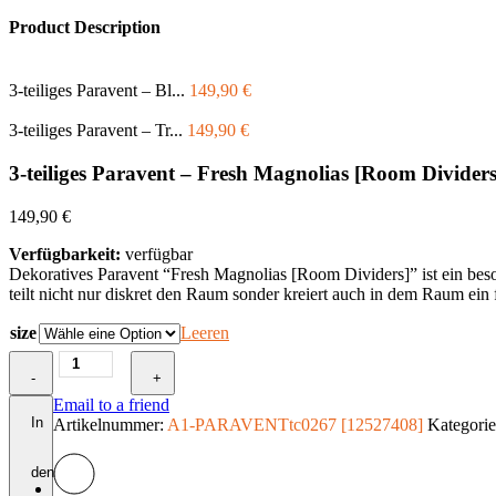
Product Description
3-teiliges Paravent – Bl...
149,90
€
3-teiliges Paravent – Tr...
149,90
€
3-teiliges Paravent – Fresh Magnolias [Room Dividers
149,90
€
Verfügbarkeit:
verfügbar
Dekoratives Paravent “Fresh Magnolias [Room Dividers]” ist ein beso
teilt nicht nur diskret den Raum sonder kreiert auch in dem Raum ein
size
Leeren
3-
-
teiliges
+
Paravent
Email to a friend
-
In
Artikelnummer:
A1-PARAVENTtc0267 [12527408]
Kategori
Fresh
Magnolias
den
[Room