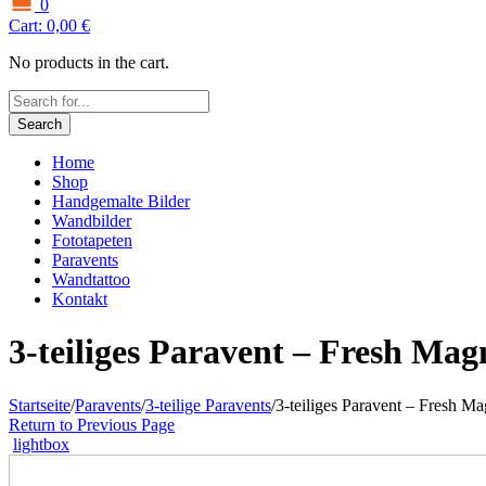
0
Cart:
0,00
€
No products in the cart.
Search
Home
Shop
Handgemalte Bilder
Wandbilder
Fototapeten
Paravents
Wandtattoo
Kontakt
3-teiliges Paravent – Fresh Mag
Startseite
/
Paravents
/
3-teilige Paravents
/
3-teiliges Paravent – Fresh M
Return to Previous Page
lightbox