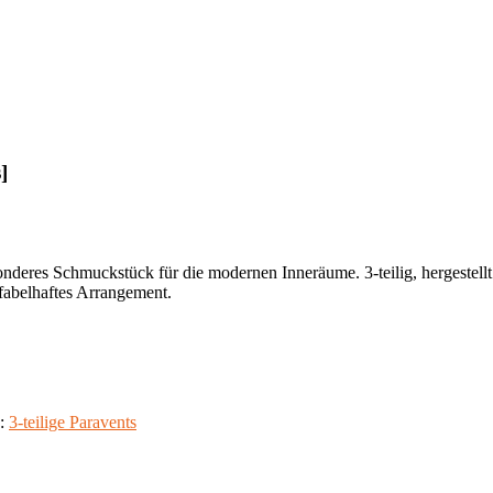
]
nderes Schmuckstück für die modernen Inneräume. 3-teilig, hergestellt
 fabelhaftes Arrangement.
e:
3-teilige Paravents