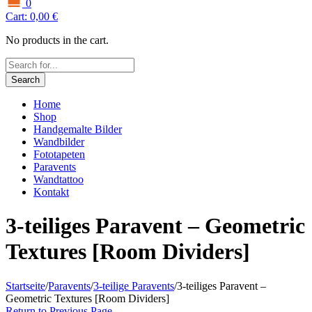
0
Cart:
0,00
€
No products in the cart.
Search
Home
Shop
Handgemalte Bilder
Wandbilder
Fototapeten
Paravents
Wandtattoo
Kontakt
3-teiliges Paravent – Geometric
Textures [Room Dividers]
Startseite
/
Paravents
/
3-teilige Paravents
/
3-teiliges Paravent –
Geometric Textures [Room Dividers]
Return to Previous Page