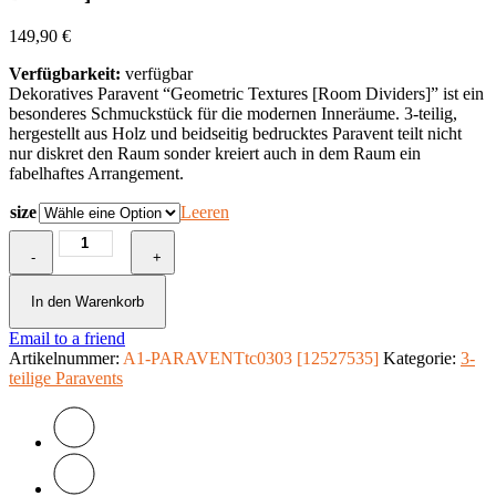
149,90
€
Verfügbarkeit:
verfügbar
Dekoratives Paravent “Geometric Textures [Room Dividers]” ist ein
besonderes Schmuckstück für die modernen Inneräume. 3-teilig,
hergestellt aus Holz und beidseitig bedrucktes Paravent teilt nicht
nur diskret den Raum sonder kreiert auch in dem Raum ein
fabelhaftes Arrangement.
size
Leeren
3-
-
teiliges
+
Paravent
-
In den Warenkorb
Geometric
Email to a friend
Textures
Artikelnummer:
[Room
A1-PARAVENTtc0303 [12527535]
Kategorie:
3-
teilige Paravents
Dividers]
Menge