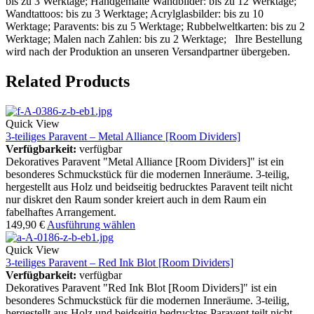
bis zu 3 Werktage; Handgemalte Wandbilder: bis zu 12 Werktage;
Wandtattoos: bis zu 3 Werktage; Acrylglasbilder: bis zu 10
Werktage; Paravents: bis zu 5 Werktage; Rubbelweltkarten: bis zu 2
Werktage; Malen nach Zahlen: bis zu 2 Werktage; Ihre Bestellung
wird nach der Produktion an unseren Versandpartner übergeben.
Related Products
Quick View
3-teiliges Paravent – Metal Alliance [Room Dividers]
Verfügbarkeit:
verfügbar
Dekoratives Paravent "Metal Alliance [Room Dividers]" ist ein
besonderes Schmuckstück für die modernen Inneräume. 3-teilig,
hergestellt aus Holz und beidseitig bedrucktes Paravent teilt nicht
nur diskret den Raum sonder kreiert auch in dem Raum ein
fabelhaftes Arrangement.
149,90
€
Ausführung wählen
Quick View
3-teiliges Paravent – Red Ink Blot [Room Dividers]
Verfügbarkeit:
verfügbar
Dekoratives Paravent "Red Ink Blot [Room Dividers]" ist ein
besonderes Schmuckstück für die modernen Inneräume. 3-teilig,
hergestellt aus Holz und beidseitig bedrucktes Paravent teilt nicht