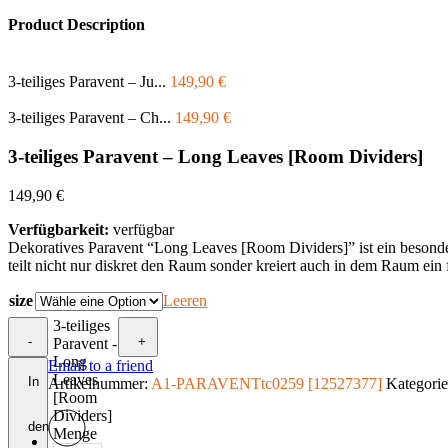
Product Description
3-teiliges Paravent – Ju...
149,90
€
3-teiliges Paravent – Ch...
149,90
€
3-teiliges Paravent – Long Leaves [Room Dividers]
149,90
€
Verfügbarkeit:
verfügbar
Dekoratives Paravent “Long Leaves [Room Dividers]” ist ein besonder
teilt nicht nur diskret den Raum sonder kreiert auch in dem Raum ein
size
Leeren
3-teiliges
-
+
Paravent -
Long
Email to a friend
Leaves
In
Artikelnummer:
A1-PARAVENTtc0259 [12527377]
Kategori
[Room
Dividers]
den
Menge