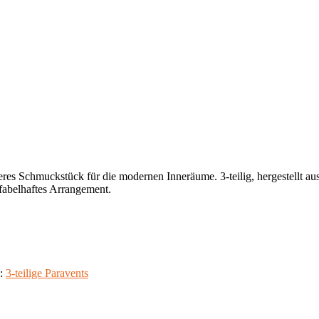
es Schmuckstück für die modernen Inneräume. 3-teilig, hergestellt aus
 fabelhaftes Arrangement.
e:
3-teilige Paravents