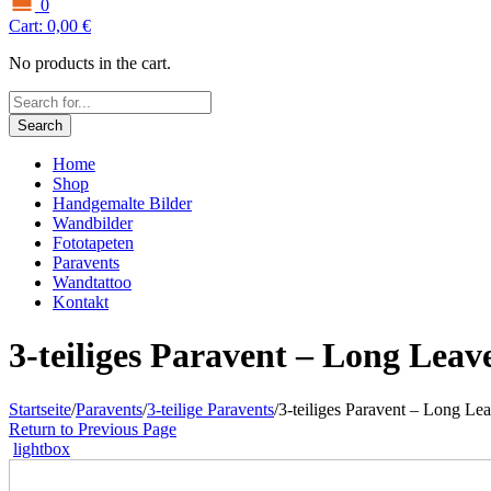
0
Cart:
0,00
€
No products in the cart.
Search
Home
Shop
Handgemalte Bilder
Wandbilder
Fototapeten
Paravents
Wandtattoo
Kontakt
3-teiliges Paravent – Long Leav
Startseite
/
Paravents
/
3-teilige Paravents
/
3-teiliges Paravent – Long Le
Return to Previous Page
lightbox