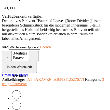
149,90
€
Verfügbarkeit:
verfügbar
Dekoratives Paravent “Patterned Leaves [Room Dividers]” ist ein
besonderes Schmuckstück für die modernen Inneräume. 3-teilig,
hergestellt aus Holz und beidseitig bedrucktes Paravent teilt nicht
nur diskret den Raum sonder kreiert auch in dem Raum ein
fabelhaftes Arrangement.
size
Leeren
3-teiliges
-
+
Paravent -
Patterned
Leaves
In den Warenkorb
[Room
Email to a friend
Dividers]
Artikelnummer:
A1-PARAVENTtc0345 [12527677]
Kategorie:
3-
Menge
teilige Paravents