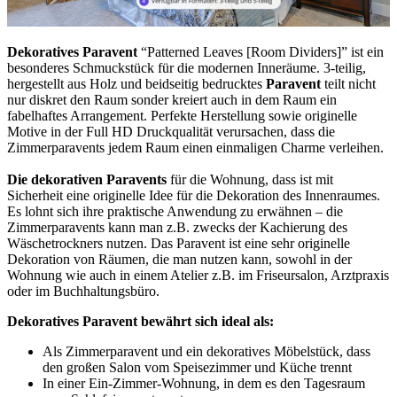
Dekoratives Paravent
“Patterned Leaves [Room Dividers]” ist ein
besonderes Schmuckstück für die modernen Inneräume. 3-teilig,
hergestellt aus Holz und beidseitig bedrucktes
Paravent
teilt nicht
nur diskret den Raum sonder kreiert auch in dem Raum ein
fabelhaftes Arrangement. Perfekte Herstellung sowie originelle
Motive in der Full HD Druckqualität verursachen, dass die
Zimmerparavents jedem Raum einen einmaligen Charme verleihen.
Die dekorativen Paravents
für die Wohnung, dass ist mit
Sicherheit eine originelle Idee für die Dekoration des Innenraumes.
Es lohnt sich ihre praktische Anwendung zu erwähnen – die
Zimmerparavents kann man z.B. zwecks der Kachierung des
Wäschetrockners nutzen. Das Paravent ist eine sehr originelle
Dekoration von Räumen, die man nutzen kann, sowohl in der
Wohnung wie auch in einem Atelier z.B. im Friseursalon, Arztpraxis
oder im Buchhaltungsbüro.
Dekoratives Paravent bewährt sich ideal als:
Als Zimmerparavent und ein dekoratives Möbelstück, dass
den großen Salon vom Speisezimmer und Küche trennt
In einer Ein-Zimmer-Wohnung, in dem es den Tagesraum