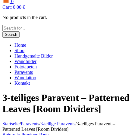
0
Cart:
0,00
€
No products in the cart.
Search
Home
Shop
Handgemalte Bilder
Wandbilder
Fototapeten
Paravents
Wandtattoo
Kontakt
3-teiliges Paravent – Patterned
Leaves [Room Dividers]
Startseite
/
Paravents
/
3-teilige Paravents
/
3-teiliges Paravent –
Patterned Leaves [Room Dividers]
Return to Previous Page