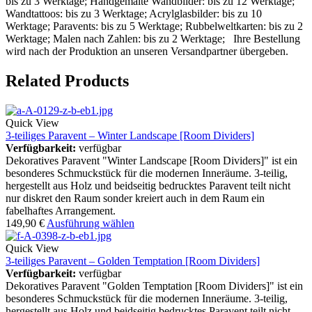
bis zu 3 Werktage; Handgemalte Wandbilder: bis zu 12 Werktage;
Wandtattoos: bis zu 3 Werktage; Acrylglasbilder: bis zu 10
Werktage; Paravents: bis zu 5 Werktage; Rubbelweltkarten: bis zu 2
Werktage; Malen nach Zahlen: bis zu 2 Werktage; Ihre Bestellung
wird nach der Produktion an unseren Versandpartner übergeben.
Related Products
Quick View
3-teiliges Paravent – Winter Landscape [Room Dividers]
Verfügbarkeit:
verfügbar
Dekoratives Paravent "Winter Landscape [Room Dividers]" ist ein
besonderes Schmuckstück für die modernen Inneräume. 3-teilig,
hergestellt aus Holz und beidseitig bedrucktes Paravent teilt nicht
nur diskret den Raum sonder kreiert auch in dem Raum ein
fabelhaftes Arrangement.
149,90
€
Ausführung wählen
Quick View
3-teiliges Paravent – Golden Temptation [Room Dividers]
Verfügbarkeit:
verfügbar
Dekoratives Paravent "Golden Temptation [Room Dividers]" ist ein
besonderes Schmuckstück für die modernen Inneräume. 3-teilig,
hergestellt aus Holz und beidseitig bedrucktes Paravent teilt nicht