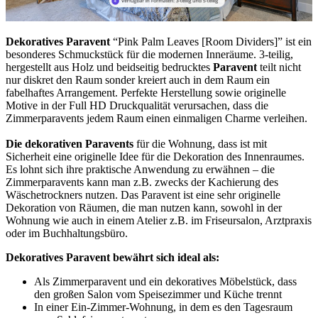
Dekoratives Paravent
“Pink Palm Leaves [Room Dividers]” ist ein
besonderes Schmuckstück für die modernen Inneräume. 3-teilig,
hergestellt aus Holz und beidseitig bedrucktes
Paravent
teilt nicht
nur diskret den Raum sonder kreiert auch in dem Raum ein
fabelhaftes Arrangement. Perfekte Herstellung sowie originelle
Motive in der Full HD Druckqualität verursachen, dass die
Zimmerparavents jedem Raum einen einmaligen Charme verleihen.
Die dekorativen Paravents
für die Wohnung, dass ist mit
Sicherheit eine originelle Idee für die Dekoration des Innenraumes.
Es lohnt sich ihre praktische Anwendung zu erwähnen – die
Zimmerparavents kann man z.B. zwecks der Kachierung des
Wäschetrockners nutzen. Das Paravent ist eine sehr originelle
Dekoration von Räumen, die man nutzen kann, sowohl in der
Wohnung wie auch in einem Atelier z.B. im Friseursalon, Arztpraxis
oder im Buchhaltungsbüro.
Dekoratives Paravent bewährt sich ideal als:
Als Zimmerparavent und ein dekoratives Möbelstück, dass
den großen Salon vom Speisezimmer und Küche trennt
In einer Ein-Zimmer-Wohnung, in dem es den Tagesraum