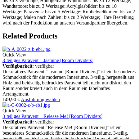
bis zu 3 Werktage; Handgemalte Wandbilder: bis zu 12 Werktage;
Wandtattoos: bis zu 3 Werktage; Acrylglasbilder: bis zu 10
Werktage; Paravents: bis zu 5 Werktage; Rubbelweltkarten: bis zu 2
Werktage; Malen nach Zahlen: bis zu 2 Werktage; Ihre Bestellung
wird nach der Produktion an unseren Versandpartner übergeben.
Related Products
Quick View
3-teiliges Paravent – Jasmine [Room Dividers]
Verfügbarkeit:
verfügbar
Dekoratives Paravent "Jasmine [Room Dividers]" ist ein besonderes
Schmuckstück für die modernen Inneräume. 3-teilig, hergestellt aus
Holz und beidseitig bedrucktes Paravent teilt nicht nur diskret den
Raum sonder kreiert auch in dem Raum ein fabelhaftes
Arrangement.
149,90
€
Ausführung wählen
Quick View
3-teiliges Paravent – Release Me! [Room Dividers]
Verfügbarkeit:
verfügbar
Dekoratives Paravent "Release Me! [Room Dividers]" ist ein
besonderes Schmuckstück für die modernen Inneräume. 3-teilig,
hergestellt aus Holz und beidseitig bedrucktes Paravent teilt nicht