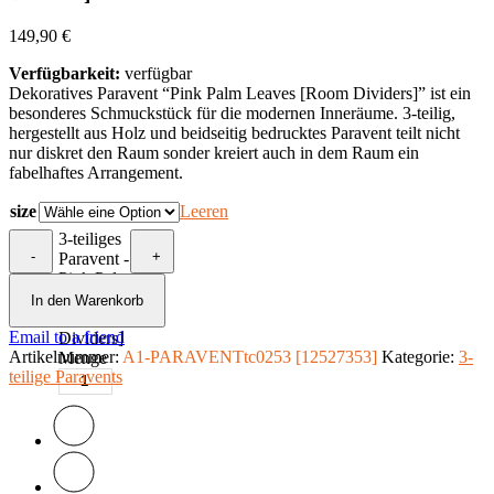
149,90
€
Verfügbarkeit:
verfügbar
Dekoratives Paravent “Pink Palm Leaves [Room Dividers]” ist ein
besonderes Schmuckstück für die modernen Inneräume. 3-teilig,
hergestellt aus Holz und beidseitig bedrucktes Paravent teilt nicht
nur diskret den Raum sonder kreiert auch in dem Raum ein
fabelhaftes Arrangement.
size
Leeren
3-teiliges
-
+
Paravent -
Pink Palm
Leaves
In den Warenkorb
[Room
Email to a friend
Dividers]
Artikelnummer:
A1-PARAVENTtc0253 [12527353]
Kategorie:
3-
Menge
teilige Paravents