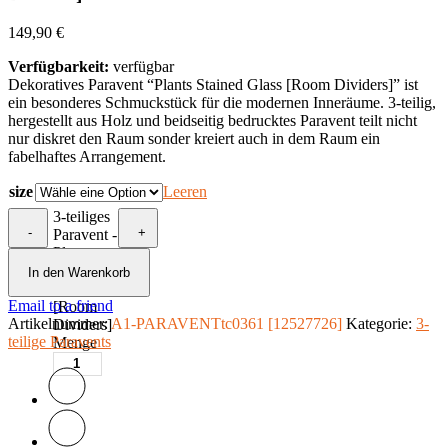
149,90
€
Verfügbarkeit:
verfügbar
Dekoratives Paravent “Plants Stained Glass [Room Dividers]” ist
ein besonderes Schmuckstück für die modernen Inneräume. 3-teilig,
hergestellt aus Holz und beidseitig bedrucktes Paravent teilt nicht
nur diskret den Raum sonder kreiert auch in dem Raum ein
fabelhaftes Arrangement.
size
Leeren
3-teiliges
-
+
Paravent -
Plants
Stained
In den Warenkorb
Glass
Email to a friend
[Room
Artikelnummer:
A1-PARAVENTtc0361 [12527726]
Kategorie:
3-
Dividers]
teilige Paravents
Menge