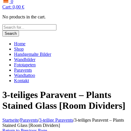
0
Cart:
0,00
€
No products in the cart.
Search
Home
Shop
Handgemalte Bilder
Wandbilder
Fototapeten
Paravents
Wandtattoo
Kontakt
3-teiliges Paravent – Plants
Stained Glass [Room Dividers]
Startseite
/
Paravents
/
3-teilige Paravents
/
3-teiliges Paravent – Plants
Stained Glass [Room Dividers]
Return to Previous Page