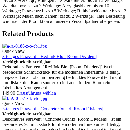
bis zu 3 Werktage; Handgemalte Wandbilder: bis zu 12 Werktage;
Wandtattoos: bis zu 3 Werktage; Acrylglasbilder: bis zu 10
Werktage; Paravents: bis zu 5 Werktage; Rubbelweltkarten: bis zu 2
Werktage; Malen nach Zahlen: bis zu 2 Werktage; Ihre Bestellung
wird nach der Produktion an unseren Versandpartner übergeben.
Related Products
Quick View
3-teiliges Paravent – Red Ink Blot [Room Dividers]
Verfügbarkeit:
verfügbar
Dekoratives Paravent "Red Ink Blot [Room Dividers]" ist ein
besonderes Schmuckstück für die modernen Inneräume. 3-teilig,
hergestellt aus Holz und beidseitig bedrucktes Paravent teilt nicht
nur diskret den Raum sonder kreiert auch in dem Raum ein
fabelhaftes Arrangement.
149,90
€
Ausführung wählen
Quick View
3-teiliges Paravent – Concrete Orchid [Room Dividers]
Verfügbarkeit:
verfügbar
Dekoratives Paravent "Concrete Orchid [Room Dividers]" ist ein
besonderes Schmuckstück für die modernen Inneräume. 3-teilig,
hergestellt aus Holz und beidseitig bedrucktes Paravent teilt nicht