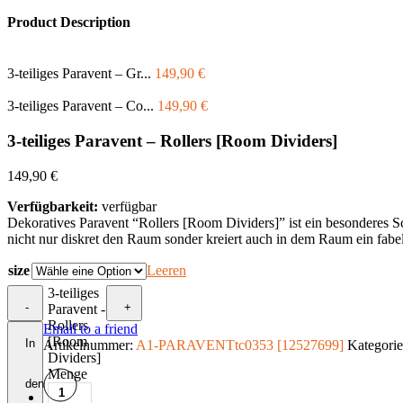
Product Description
3-teiliges Paravent – Gr...
149,90
€
3-teiliges Paravent – Co...
149,90
€
3-teiliges Paravent – Rollers [Room Dividers]
149,90
€
Verfügbarkeit:
verfügbar
Dekoratives Paravent “Rollers [Room Dividers]” ist ein besonderes Sc
nicht nur diskret den Raum sonder kreiert auch in dem Raum ein fabe
size
Leeren
3-teiliges
-
+
Paravent -
Rollers
Email to a friend
[Room
In
Artikelnummer:
A1-PARAVENTtc0353 [12527699]
Kategori
Dividers]
Menge
den