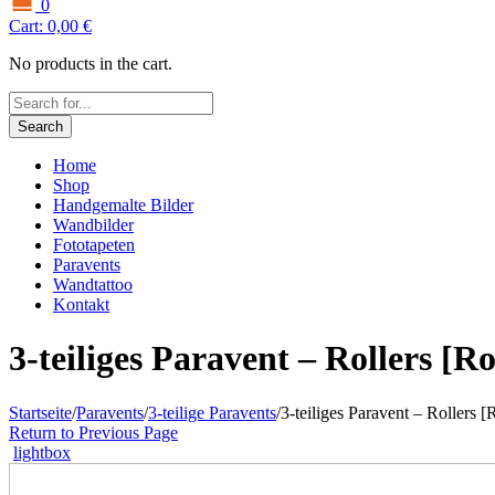
0
Cart:
0,00
€
No products in the cart.
Search
Home
Shop
Handgemalte Bilder
Wandbilder
Fototapeten
Paravents
Wandtattoo
Kontakt
3-teiliges Paravent – Rollers [R
Startseite
/
Paravents
/
3-teilige Paravents
/
3-teiliges Paravent – Rollers 
Return to Previous Page
lightbox