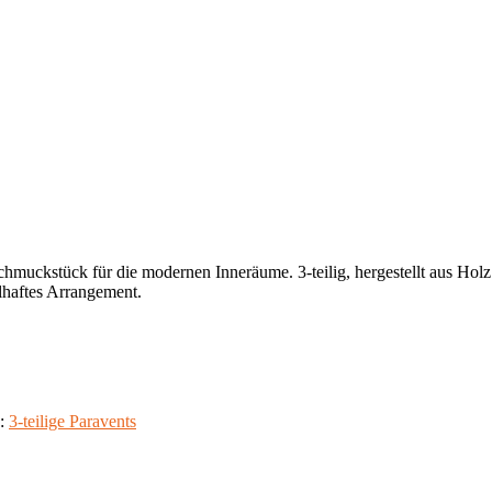
hmuckstück für die modernen Inneräume. 3-teilig, hergestellt aus Holz u
lhaftes Arrangement.
e:
3-teilige Paravents