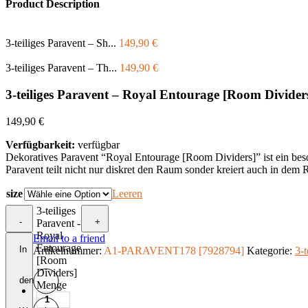
Product Description
3-teiliges Paravent – Sh...
149,90
€
3-teiliges Paravent – Th...
149,90
€
3-teiliges Paravent – Royal Entourage [Room Divider
149,90
€
Verfügbarkeit:
verfügbar
Dekoratives Paravent “Royal Entourage [Room Dividers]” ist ein beso
Paravent teilt nicht nur diskret den Raum sonder kreiert auch in dem
size
Leeren
3-teiliges
-
+
Paravent -
Royal
Email to a friend
Entourage
In
Artikelnummer:
A1-PARAVENT178 [7928794]
Kategorie:
3-t
[Room
Dividers]
den
Menge