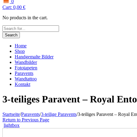
0
Cart:
0,00
€
No products in the cart.
Search
Home
Shop
Handgemalte Bilder
Wandbilder
Fototapeten
Paravents
Wandtattoo
Kontakt
3-teiliges Paravent – Royal En
Startseite
/
Paravents
/
3-teilige Paravents
/
3-teiliges Paravent – Royal E
Return to Previous Page
lightbox