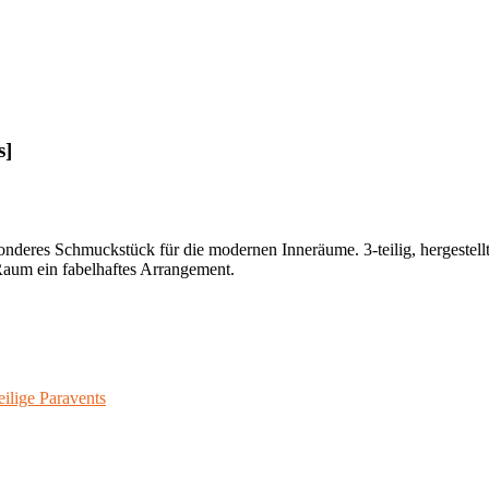
s]
nderes Schmuckstück für die modernen Inneräume. 3-teilig, hergestellt
 Raum ein fabelhaftes Arrangement.
eilige Paravents