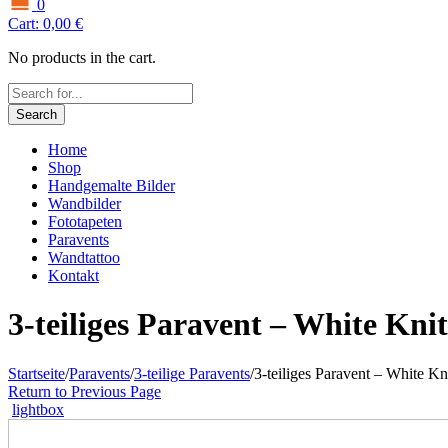
0
Cart:
0,00
€
No products in the cart.
Search
Home
Shop
Handgemalte Bilder
Wandbilder
Fototapeten
Paravents
Wandtattoo
Kontakt
3-teiliges Paravent – White Kni
Startseite
/
Paravents
/
3-teilige Paravents
/
3-teiliges Paravent – White K
Return to Previous Page
lightbox