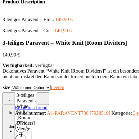
Product Description
3-teiliges Paravent – Em...
149,90
€
3-teiliges Paravent – Co...
149,90
€
3-teiliges Paravent – White Knit [Room Dividers]
149,90
€
Verfügbarkeit:
verfügbar
Dekoratives Paravent “White Knit [Room Dividers]” ist ein besonderes
nicht nur diskret den Raum sonder kreiert auch in dem Raum ein fabe
size
Leeren
3-teiliges
-
+
Paravent -
White
Email to a friend
Knit
In
Artikelnummer:
A1-PARAVENT730 [7928519]
Kategorie:
3-t
[Room
Dividers]
den
Menge