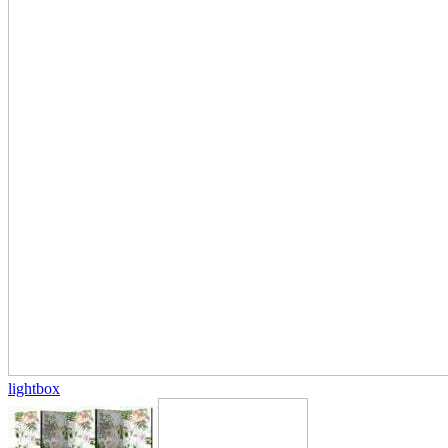
lightbox