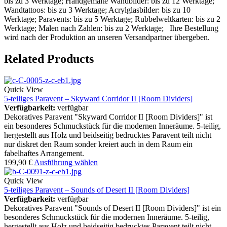
bis zu 3 Werktage; Handgemalte Wandbilder: bis zu 12 Werktage;
Wandtattoos: bis zu 3 Werktage; Acrylglasbilder: bis zu 10
Werktage; Paravents: bis zu 5 Werktage; Rubbelweltkarten: bis zu 2
Werktage; Malen nach Zahlen: bis zu 2 Werktage; Ihre Bestellung
wird nach der Produktion an unseren Versandpartner übergeben.
Related Products
Quick View
5-teiliges Paravent – Skyward Corridor II [Room Dividers]
Verfügbarkeit:
verfügbar
Dekoratives Paravent "Skyward Corridor II [Room Dividers]" ist
ein besonderes Schmuckstück für die modernen Inneräume. 5-teilig,
hergestellt aus Holz und beidseitig bedrucktes Paravent teilt nicht
nur diskret den Raum sonder kreiert auch in dem Raum ein
fabelhaftes Arrangement.
199,90
€
Ausführung wählen
Quick View
5-teiliges Paravent – Sounds of Desert II [Room Dividers]
Verfügbarkeit:
verfügbar
Dekoratives Paravent "Sounds of Desert II [Room Dividers]" ist ein
besonderes Schmuckstück für die modernen Inneräume. 5-teilig,
hergestellt aus Holz und beidseitig bedrucktes Paravent teilt nicht