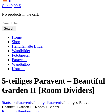
0
Cart:
0,00
€
No products in the cart.
Search
Home
Shop
Handgemalte Bilder
Wandbilder
Fototapeten
Paravents
Wandtattoo
Kontakt
5-teiliges Paravent – Beautiful
Garden II [Room Dividers]
Startseite
/
Paravents
/
5-teilige Paravents
/
5-teiliges Paravent –
Beautiful Garden II [Room Dividers]
Return to Previous Page