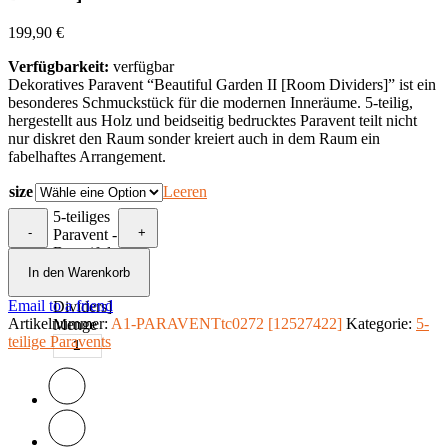
199,90
€
Verfügbarkeit:
verfügbar
Dekoratives Paravent “Beautiful Garden II [Room Dividers]” ist ein
besonderes Schmuckstück für die modernen Inneräume. 5-teilig,
hergestellt aus Holz und beidseitig bedrucktes Paravent teilt nicht
nur diskret den Raum sonder kreiert auch in dem Raum ein
fabelhaftes Arrangement.
size
Leeren
5-teiliges
-
+
Paravent -
Beautiful
Garden II
In den Warenkorb
[Room
Email to a friend
Dividers]
Artikelnummer:
A1-PARAVENTtc0272 [12527422]
Kategorie:
5-
Menge
teilige Paravents