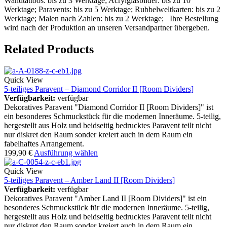
Wandtattoos: bis zu 3 Werktage; Acrylglasbilder: bis zu 10
Werktage; Paravents: bis zu 5 Werktage; Rubbelweltkarten: bis zu 2
Werktage; Malen nach Zahlen: bis zu 2 Werktage; Ihre Bestellung
wird nach der Produktion an unseren Versandpartner übergeben.
Related Products
Quick View
5-teiliges Paravent – Diamond Corridor II [Room Dividers]
Verfügbarkeit:
verfügbar
Dekoratives Paravent "Diamond Corridor II [Room Dividers]" ist
ein besonderes Schmuckstück für die modernen Inneräume. 5-teilig,
hergestellt aus Holz und beidseitig bedrucktes Paravent teilt nicht
nur diskret den Raum sonder kreiert auch in dem Raum ein
fabelhaftes Arrangement.
199,90
€
Ausführung wählen
Quick View
5-teiliges Paravent – Amber Land II [Room Dividers]
Verfügbarkeit:
verfügbar
Dekoratives Paravent "Amber Land II [Room Dividers]" ist ein
besonderes Schmuckstück für die modernen Inneräume. 5-teilig,
hergestellt aus Holz und beidseitig bedrucktes Paravent teilt nicht
nur diskret den Raum sonder kreiert auch in dem Raum ein