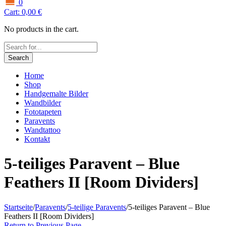
0
Cart:
0,00
€
No products in the cart.
Search
Home
Shop
Handgemalte Bilder
Wandbilder
Fototapeten
Paravents
Wandtattoo
Kontakt
5-teiliges Paravent – Blue
Feathers II [Room Dividers]
Startseite
/
Paravents
/
5-teilige Paravents
/
5-teiliges Paravent – Blue
Feathers II [Room Dividers]
Return to Previous Page