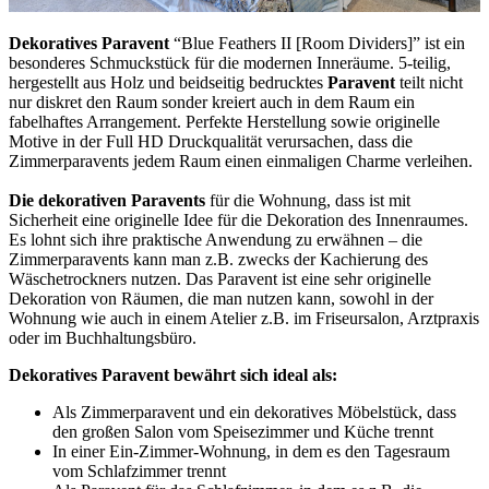
Dekoratives Paravent
“Blue Feathers II [Room Dividers]” ist ein
besonderes Schmuckstück für die modernen Inneräume. 5-teilig,
hergestellt aus Holz und beidseitig bedrucktes
Paravent
teilt nicht
nur diskret den Raum sonder kreiert auch in dem Raum ein
fabelhaftes Arrangement. Perfekte Herstellung sowie originelle
Motive in der Full HD Druckqualität verursachen, dass die
Zimmerparavents jedem Raum einen einmaligen Charme verleihen.
Die dekorativen Paravents
für die Wohnung, dass ist mit
Sicherheit eine originelle Idee für die Dekoration des Innenraumes.
Es lohnt sich ihre praktische Anwendung zu erwähnen – die
Zimmerparavents kann man z.B. zwecks der Kachierung des
Wäschetrockners nutzen. Das Paravent ist eine sehr originelle
Dekoration von Räumen, die man nutzen kann, sowohl in der
Wohnung wie auch in einem Atelier z.B. im Friseursalon, Arztpraxis
oder im Buchhaltungsbüro.
Dekoratives Paravent bewährt sich ideal als:
Als Zimmerparavent und ein dekoratives Möbelstück, dass
den großen Salon vom Speisezimmer und Küche trennt
In einer Ein-Zimmer-Wohnung, in dem es den Tagesraum
vom Schlafzimmer trennt