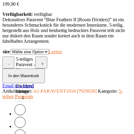
199,90
€
Verfügbarkeit:
verfügbar
Dekoratives Paravent “Blue Feathers II [Room Dividers]” ist ein
besonderes Schmuckstück für die modernen Inneräume. 5-teilig,
hergestellt aus Holz und beidseitig bedrucktes Paravent teilt nicht
nur diskret den Raum sonder kreiert auch in dem Raum ein
fabelhaftes Arrangement.
size
Leeren
5-teiliges
-
+
Paravent -
Blue
Feathers
In den Warenkorb
II [Room
Email to a friend
Dividers]
Artikelnummer:
A1-PARAVENT1018 [7929658]
Kategorie:
5-
Menge
teilige Paravents