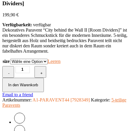
Dividers]
199,90
€
Verfügbarkeit:
verfügbar
Dekoratives Paravent “City behind the Wall II [Room Dividers]” ist
ein besonderes Schmuckstück für die modernen Inneräume. 5-teilig,
hergestellt aus Holz und beidseitig bedrucktes Paravent teilt nicht
nur diskret den Raum sonder kreiert auch in dem Raum ein
fabelhaftes Arrangement.
size
Leeren
5-
-
teiliges
+
Paravent
-
In den Warenkorb
City
Email to a friend
behind
Artikelnummer:
the
A1-PARAVENT44 [7928349]
Kategorie:
5-teilige
Paravents
Wall
II
[Room
Dividers]
Menge