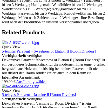
Werktage); Tapeten: bis zu 48 Stunden (2 Werktage); Türtapeten :
bis zu 3 Werktage; Handgemalte Wandbilder: bis zu 12 Werktage;
Wandtattoos: bis zu 3 Werktage; Acrylglasbilder: bis zu 10
Werktage; Paravents: bis zu 5 Werktage; Rubbelweltkarten: bis zu 2
Werktage; Malen nach Zahlen: bis zu 2 Werktage; Ihre Bestellung
wird nach der Produktion an unseren Versandpartner übergeben.
Related Products
Quick View
5-teiliges Paravent – Sweetness of Elation II [Room Dividers]
Verfügbarkeit:
verfügbar
Dekoratives Paravent "Sweetness of Elation II [Room Dividers]" ist
ein besonderes Schmuckstück für die modernen Inneräume. 5-teilig,
hergestellt aus Holz und beidseitig bedrucktes Paravent teilt nicht
nur diskret den Raum sonder kreiert auch in dem Raum ein
fabelhaftes Arrangement.
199,90
€
Ausführung wählen
Quick View
5-teiliges Paravent – Jasmine II [Room Dividers]
Verfügbarkeit:
verfügbar
Dekoratives Paravent "Jasmine II [Room Dividers]" ist ein
besonderes Schmuckstück für die modernen Inneräume. 5-teilig,