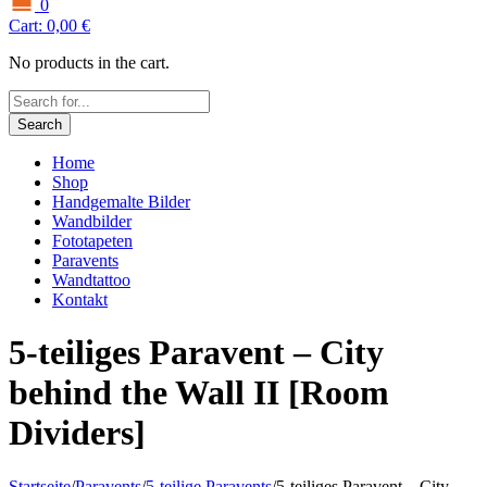
0
Cart:
0,00
€
No products in the cart.
Search
Home
Shop
Handgemalte Bilder
Wandbilder
Fototapeten
Paravents
Wandtattoo
Kontakt
5-teiliges Paravent – City
behind the Wall II [Room
Dividers]
Startseite
/
Paravents
/
5-teilige Paravents
/
5-teiliges Paravent – City