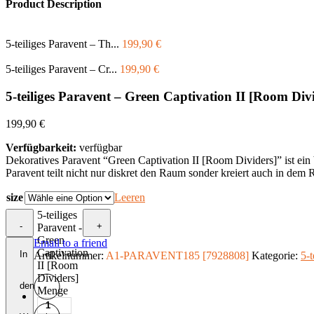
Product Description
5-teiliges Paravent – Th...
199,90
€
5-teiliges Paravent – Cr...
199,90
€
5-teiliges Paravent – Green Captivation II [Room Div
199,90
€
Verfügbarkeit:
verfügbar
Dekoratives Paravent “Green Captivation II [Room Dividers]” ist ein 
Paravent teilt nicht nur diskret den Raum sonder kreiert auch in dem
size
Leeren
5-teiliges
-
+
Paravent -
Green
Email to a friend
Captivation
In
Artikelnummer:
A1-PARAVENT185 [7928808]
Kategorie:
5-t
II [Room
Dividers]
den
Menge