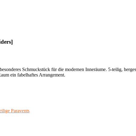
iders]
besonderes Schmuckstück für die modernen Inneräume. 5-teilig, hergest
 Raum ein fabelhaftes Arrangement.
eilige Paravents