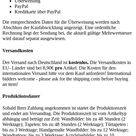
Überweisung
PayPal
Kreditkarte über PayPal
Die entsprechenden Daten für die Überweisung werden nach
Abschluss der Kaufabwicklung angezeigt. Eine ordentliche
Rechnung liegt der Sendung bei, die aktuell gültige Mehrwertsteuer
wird darauf separat ausgewiesen.
Versandkosten
Der Versand nach Deutschland ist
kostenlos.
Die Versandkosten in
EU- Länder sind bei 8,90€
pro
Artikel. Die Kosten für den
internationalen Versand bitte vor dem Kauf anfordern! International
bidders welcome - please ask for the shipping costs before buying
an item!
Produktionsdauer
Sobald Ihrer Zahlung angekommen ist startet die Produktionszeit
und endet am Versandtag. Die Produktionszeit ist vom Artikeltyp
abhängig und beträgt zur Zeit: Wandbilder: bis zu 48 Stunden (2
Werktage); Tapeten: bis zu 48 Stunden (2 Werktage); Türtapeten :
bis zu 3 Werktage; Handgemalte Wandbilder: bis zu 12 Werktage;
Wandtattoos: bis zu 3 Werktage; Acrylglasbilder: bis zu 10