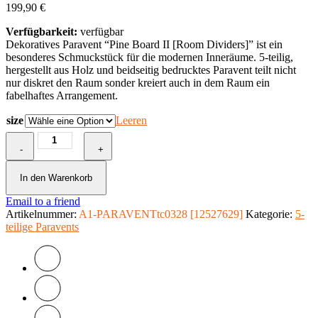
199,90
€
Verfügbarkeit:
verfügbar
Dekoratives Paravent “Pine Board II [Room Dividers]” ist ein
besonderes Schmuckstück für die modernen Inneräume. 5-teilig,
hergestellt aus Holz und beidseitig bedrucktes Paravent teilt nicht
nur diskret den Raum sonder kreiert auch in dem Raum ein
fabelhaftes Arrangement.
size
Leeren
5-
-
teiliges
+
Paravent
-
In den Warenkorb
Pine
Email to a friend
Board
Artikelnummer:
II
A1-PARAVENTtc0328 [12527629]
Kategorie:
5-
teilige Paravents
[Room
Dividers]
Menge