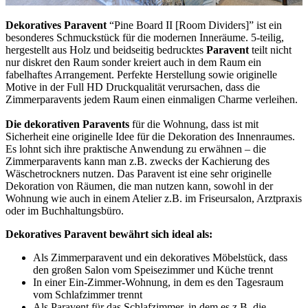
Dekoratives Paravent
“Pine Board II [Room Dividers]” ist ein
besonderes Schmuckstück für die modernen Inneräume. 5-teilig,
hergestellt aus Holz und beidseitig bedrucktes
Paravent
teilt nicht
nur diskret den Raum sonder kreiert auch in dem Raum ein
fabelhaftes Arrangement. Perfekte Herstellung sowie originelle
Motive in der Full HD Druckqualität verursachen, dass die
Zimmerparavents jedem Raum einen einmaligen Charme verleihen.
Die dekorativen Paravents
für die Wohnung, dass ist mit
Sicherheit eine originelle Idee für die Dekoration des Innenraumes.
Es lohnt sich ihre praktische Anwendung zu erwähnen – die
Zimmerparavents kann man z.B. zwecks der Kachierung des
Wäschetrockners nutzen. Das Paravent ist eine sehr originelle
Dekoration von Räumen, die man nutzen kann, sowohl in der
Wohnung wie auch in einem Atelier z.B. im Friseursalon, Arztpraxis
oder im Buchhaltungsbüro.
Dekoratives Paravent bewährt sich ideal als:
Als Zimmerparavent und ein dekoratives Möbelstück, dass
den großen Salon vom Speisezimmer und Küche trennt
In einer Ein-Zimmer-Wohnung, in dem es den Tagesraum
vom Schlafzimmer trennt
Als Paravent für das Schlafzimmer, in dem es z.B. die