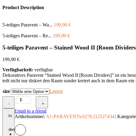
Product Description
5-teiliges Paravent – Wa...
199,90
€
5-teiliges Paravent – Re...
199,90
€
5-teiliges Paravent – Stained Wood II [Room Dividers
199,90
€
Verfügbarkeit:
verfügbar
Dekoratives Paravent “Stained Wood II [Room Dividers]” ist ein beso
teilt nicht nur diskret den Raum sonder kreiert auch in dem Raum ein
size
Leeren
5-
-
teiliges
+
Paravent
Email to a friend
-
In
Artikelnummer:
A1-PARAVENTtc0276 [12527434]
Kategori
Stained
Wood
den
II