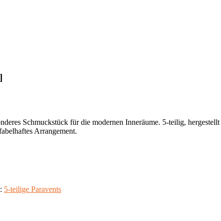
]
nderes Schmuckstück für die modernen Inneräume. 5-teilig, hergestellt
 fabelhaftes Arrangement.
e:
5-teilige Paravents