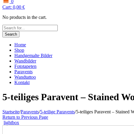
0
Cart:
0,00
€
No products in the cart.
Search
Home
Shop
Handgemalte Bilder
Wandbilder
Fototapeten
Paravents
Wandtattoo
Kontakt
5-teiliges Paravent – Stained W
Startseite
/
Paravents
/
5-teilige Paravents
/
5-teiliges Paravent – Stained
Return to Previous Page
lightbox