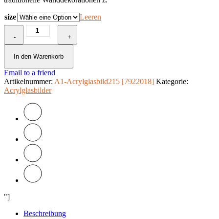
size
Leeren
Acrylglasbild
-
-
+
Cyclamen
Dream
In den Warenkorb
[Glass]
Email to a friend
Menge
Artikelnummer:
A1-Acrylglasbild215 [7922018]
Kategorie:
Acrylglasbilder
"]
Beschreibung