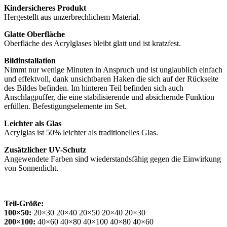
Kindersicheres Produkt
Hergestellt aus unzerbrechlichem Material.
Glatte Oberfläche
Oberfläche des Acrylglases bleibt glatt und ist kratzfest.
Bildinstallation
Nimmt nur wenige Minuten in Anspruch und ist unglaublich einfach
und effektvoll, dank unsichtbaren Haken die sich auf der Rückseite
des Bildes befinden. Im hinteren Teil befinden sich auch
Anschlagpuffer, die eine stabilisierende und absichernde Funktion
erfüllen. Befestigungselemente im Set.
Leichter als Glas
Acrylglas ist 50% leichter als traditionelles Glas.
Zusätzlicher UV-Schutz
Angewendete Farben sind wiederstandsfähig gegen die Einwirkung
von Sonnenlicht.
Teil-Größe:
100×50:
20×30 20×40 20×50 20×40 20×30
200×100:
40×60 40×80 40×100 40×80 40×60