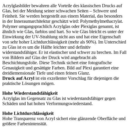
Acrylglasbilder bewahren alle Vorteile des klassischen Drucks auf
Glas, bei der Meidung seiner schwachen Seiten – Schwere und
Feinheit. Sie werden hergestellt aus einem Material, das besonders
in der Inneraumarchitektur geschätzt wird: Polymethylmethacrylat.
Polymer umgangsprachlich Acrylglas oder Plexiglas genannt, ist
ähnlich wie Glas, farblos und hart. So wie Glas bleicht es unter der
Einwirkung der UV-Strahlung nicht aus und hat eine Eigenschaft
von sehr hoher Lichtdurchlässigkeit (mehr als 90%). Im Unterschied
zu Glas ist es um die Hälfte leichter und definitiv
widerstandsfähiger. Er ist elastischer und schwer zu brechen. Im Fall
von Bildern auf Glas der Druck wird angebracht als
Beschichtungsfolie. Diese Technik sichert eine fotografische
Genauigkeit und gesättigte Farben. Bild auf Plexi garantiert eine
dreidiemensionale Tiefe und einen feinen Glanz.
Druck auf Acryl
ist ein exzellenter Vorschlag für diejenigen die
praktische Lösungen mögen.
Hohe Wiederstandsfähigkeit
Acrylglas im Gegensatz zu Glas ist wiederstandsfähiger gegen
Schäden und hat hohen Verformungswiederstand.
Hohe Lichtdurchlässigkeit
Hohe Transparenz von Acryl sichert eine glänzende Oberfläche und
größere Farbenintensität.