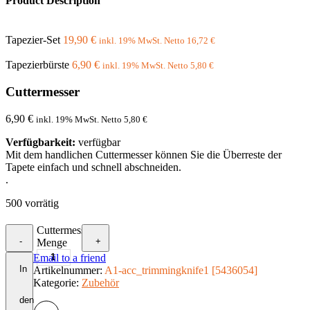
Product Description
Tapezier-Set
19,90
€
inkl. 19% MwSt. Netto
16,72
€
Tapezierbürste
6,90
€
inkl. 19% MwSt. Netto
5,80
€
Cuttermesser
6,90
€
inkl. 19% MwSt. Netto
5,80
€
Verfügbarkeit:
verfügbar
Mit dem handlichen Cuttermesser können Sie die Überreste der
Tapete einfach und schnell abschneiden.
.
500 vorrätig
Cuttermesser
-
+
Menge
Email to a friend
In
Artikelnummer:
A1-acc_trimmingknife1 [5436054]
Kategorie:
Zubehör
den