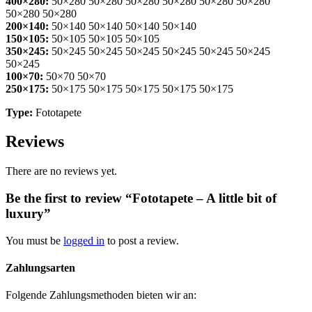
400×280:
50×280 50×280 50×280 50×280 50×280 50×280
50×280 50×280
200×140:
50×140 50×140 50×140 50×140
150×105:
50×105 50×105 50×105
350×245:
50×245 50×245 50×245 50×245 50×245 50×245
50×245
100×70:
50×70 50×70
250×175:
50×175 50×175 50×175 50×175 50×175
Type:
Fototapete
Reviews
There are no reviews yet.
Be the first to review “Fototapete – A little bit of
luxury”
You must be
logged in
to post a review.
Zahlungsarten
Folgende Zahlungsmethoden bieten wir an: