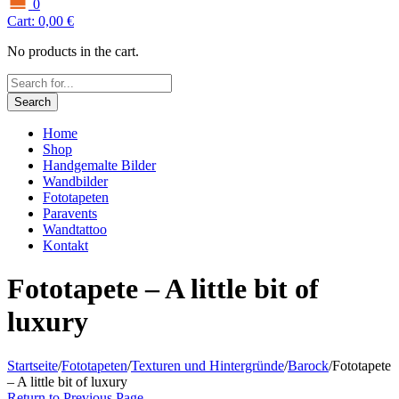
0
Cart:
0,00
€
No products in the cart.
Search
Home
Shop
Handgemalte Bilder
Wandbilder
Fototapeten
Paravents
Wandtattoo
Kontakt
Fototapete – A little bit of
luxury
Startseite
/
Fototapeten
/
Texturen und Hintergründe
/
Barock
/
Fototapete
– A little bit of luxury
Return to Previous Page