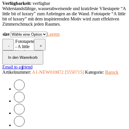
Verfügbarkeit:
verfügbar
Widerstandsfähige, wasserabweisende und kratzfeste Vliestapete “A
little bit of luxury” zum Anbringen an die Wand. Fototapete “A little
bit of luxury” mit dem inspirierenden Motiv wird zum effektiven
Zimmerschmuck jeden Raumes.
size
Leeren
Fototapete
-
+
- A little
bit of
luxury
In den Warenkorb
Menge
Email to a friend
Artikelnummer:
A1-NEW010872 [5550715]
Kategorie:
Barock