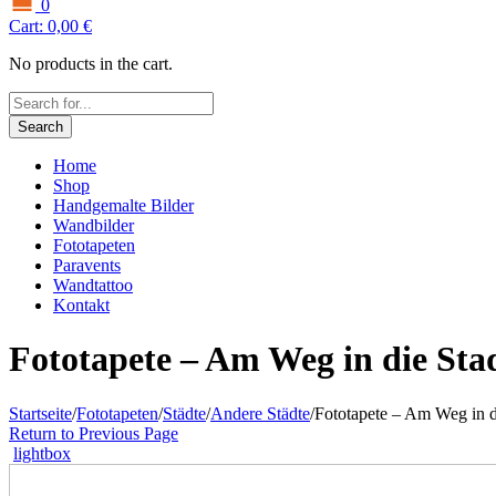
0
Cart:
0,00
€
No products in the cart.
Search
Home
Shop
Handgemalte Bilder
Wandbilder
Fototapeten
Paravents
Wandtattoo
Kontakt
Fototapete – Am Weg in die Sta
Startseite
/
Fototapeten
/
Städte
/
Andere Städte
/
Fototapete – Am Weg in d
Return to Previous Page
lightbox