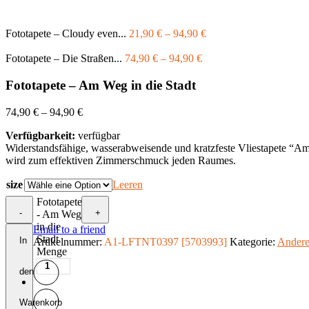
Fototapete – Cloudy even...
21,90
€
–
94,90
€
Fototapete – Die Straßen...
74,90
€
–
94,90
€
Fototapete – Am Weg in die Stadt
74,90
€
–
94,90
€
Verfügbarkeit:
verfügbar
Widerstandsfähige, wasserabweisende und kratzfeste Vliestapete “A
wird zum effektiven Zimmerschmuck jeden Raumes.
size
Leeren
Fototapete
-
+
- Am Weg
in die
Email to a friend
Stadt
In
Artikelnummer:
A1-LFTNT0397 [5703993]
Kategorie:
Andere
Menge
den
Warenkorb