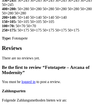
350×245:
50×245 50×245 50×245 50×245 50×245 50×245
50×245
400×280:
50×280 50×280 50×280 50×280 50×280 50×280
50×280 50×280
200×140:
50×140 50×140 50×140 50×140
150×105:
50×105 50×105 50×105
100×70:
50×70 50×70
250×175:
50×175 50×175 50×175 50×175 50×175
Type:
Fototapete
Reviews
There are no reviews yet.
Be the first to review “Fototapete – Arcana of
Modernity”
You must be
logged in
to post a review.
Zahlungsarten
Folgende Zahlungsmethoden bieten wir an: