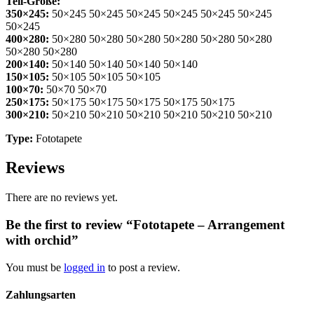
Teil-Größe:
350×245:
50×245 50×245 50×245 50×245 50×245 50×245
50×245
400×280:
50×280 50×280 50×280 50×280 50×280 50×280
50×280 50×280
200×140:
50×140 50×140 50×140 50×140
150×105:
50×105 50×105 50×105
100×70:
50×70 50×70
250×175:
50×175 50×175 50×175 50×175 50×175
300×210:
50×210 50×210 50×210 50×210 50×210 50×210
Type:
Fototapete
Reviews
There are no reviews yet.
Be the first to review “Fototapete – Arrangement
with orchid”
You must be
logged in
to post a review.
Zahlungsarten