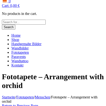
0
Cart:
0,00
€
No products in the cart.
Search
Home
Shop
Handgemalte Bilder
Wandbilder
Fototapeten
Paravents
Wandtattoo
Kontakt
Fototapete – Arrangement with
orchid
Startseite
/
Fototapeten
/
Menschen
/
Fototapete – Arrangement with
orchid
Return to Previous Page