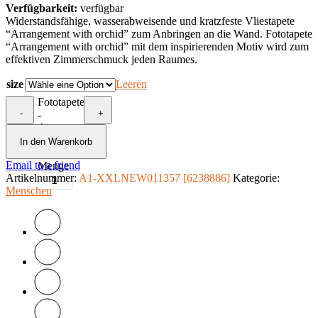
Verfügbarkeit:
verfügbar
Widerstandsfähige, wasserabweisende und kratzfeste Vliestapete
“Arrangement with orchid” zum Anbringen an die Wand. Fototapete
“Arrangement with orchid” mit dem inspirierenden Motiv wird zum
effektiven Zimmerschmuck jeden Raumes.
size
Leeren
Fototapete
-
+
-
Arrangement
with
In den Warenkorb
orchid
Email to a friend
Menge
Artikelnummer:
A1-XXLNEW011357 [6238886]
Kategorie:
Menschen