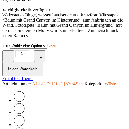
Verfügbarkeit:
verfügbar
Widerstandsfähige, wasserabweisende und kratzfeste Vliestapete
“Baum mit Grand Canyon im Hintergrund” zum Anbringen an die
Wand. Fototapete “Baum mit Grand Canyon im Hintergrund” mit
dem inspirierenden Motiv wird zum effektiven Zimmerschmuck
jeden Raumes.
size
Leeren
Fototapete
-
-
+
Baum
mit
In den Warenkorb
Grand
Email to a friend
Canyon
Artikelnummer:
im
A1-LFTNT1021 [5704220]
Kategorie:
Wüste
Hintergrund
Menge