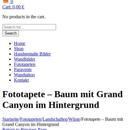
0
Cart:
0,00
€
No products in the cart.
Search
Home
Shop
Handgemalte Bilder
Wandbilder
Fototapeten
Paravents
Wandtattoo
Kontakt
Fototapete – Baum mit Grand
Canyon im Hintergrund
Startseite
/
Fototapeten
/
Landschaften
/
Wüste
/
Fototapete – Baum mit
Grand Canyon im Hintergrund
Return to Previous Page