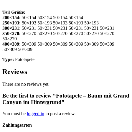
Teil-Größe:
200×154:
50×154 50×154 50×154 50×154
250×193:
50×193 50×193 50×193 50×193 50×193
300×231:
50×231 50×231 50×231 50×231 50×231 50×231
350×270:
50×270 50×270 50×270 50×270 50×270 50×270
50×270
400×309:
50×309 50×309 50×309 50×309 50×309 50×309
50×309 50×309
Type:
Fototapete
Reviews
There are no reviews yet.
Be the first to review “Fototapete – Baum mit Grand
Canyon im Hintergrund”
You must be
logged in
to post a review.
Zahlungsarten