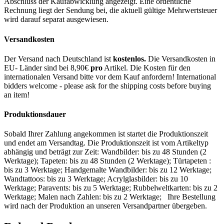
Abschluss der Kaufabwicklung angezeigt. Eine ordentliche
Rechnung liegt der Sendung bei, die aktuell gültige Mehrwertsteuer
wird darauf separat ausgewiesen.
Versandkosten
Der Versand nach Deutschland ist
kostenlos.
Die Versandkosten in
EU- Länder sind bei 8,90€
pro
Artikel. Die Kosten für den
internationalen Versand bitte vor dem Kauf anfordern! International
bidders welcome - please ask for the shipping costs before buying
an item!
Produktionsdauer
Sobald Ihrer Zahlung angekommen ist startet die Produktionszeit
und endet am Versandtag. Die Produktionszeit ist vom Artikeltyp
abhängig und beträgt zur Zeit: Wandbilder: bis zu 48 Stunden (2
Werktage); Tapeten: bis zu 48 Stunden (2 Werktage); Türtapeten :
bis zu 3 Werktage; Handgemalte Wandbilder: bis zu 12 Werktage;
Wandtattoos: bis zu 3 Werktage; Acrylglasbilder: bis zu 10
Werktage; Paravents: bis zu 5 Werktage; Rubbelweltkarten: bis zu 2
Werktage; Malen nach Zahlen: bis zu 2 Werktage; Ihre Bestellung
wird nach der Produktion an unseren Versandpartner übergeben.