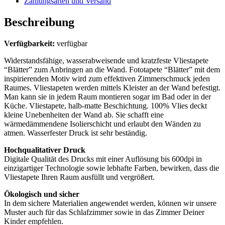
Zahlungsarten und Versand
Beschreibung
Verfügbarkeit:
verfügbar
Widerstandsfähige, wasserabweisende und kratzfeste Vliestapete
“Blätter” zum Anbringen an die Wand. Fototapete “Blätter” mit dem
inspirierenden Motiv wird zum effektiven Zimmerschmuck jeden
Raumes. Vliestapeten werden mittels Kleister an der Wand befestigt.
Man kann sie in jedem Raum montieren sogar im Bad oder in der
Küche. Vliestapete, halb-matte Beschichtung. 100% Vlies deckt
kleine Unebenheiten der Wand ab. Sie schafft eine
wärmedämmendene Isolierschicht und erlaubt den Wänden zu
atmen. Wasserfester Druck ist sehr beständig.
Hochqualitativer Druck
Digitale Qualität des Drucks mit einer Auflösung bis 600dpi in
einzigartiger Technologie sowie lebhafte Farben, bewirken, dass die
Vliestapete Ihren Raum ausfüllt und vergrößert.
Ökologisch und sicher
In dem sichere Materialien angewendet werden, können wir unsere
Muster auch für das Schlafzimmer sowie in das Zimmer Deiner
Kinder empfehlen.