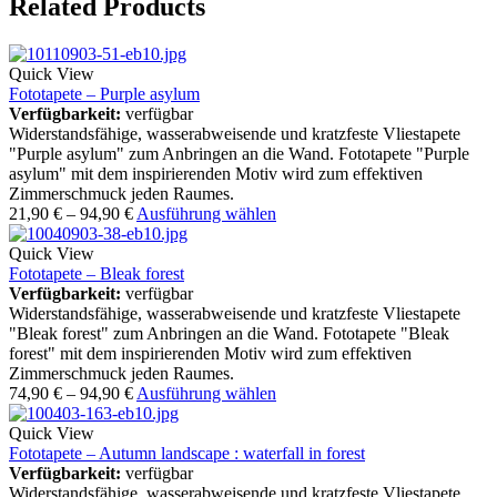
Related Products
Quick View
Fototapete – Purple asylum
Verfügbarkeit:
verfügbar
Widerstandsfähige, wasserabweisende und kratzfeste Vliestapete
"Purple asylum" zum Anbringen an die Wand. Fototapete "Purple
asylum" mit dem inspirierenden Motiv wird zum effektiven
Zimmerschmuck jeden Raumes.
21,90
€
–
94,90
€
Ausführung wählen
Quick View
Fototapete – Bleak forest
Verfügbarkeit:
verfügbar
Widerstandsfähige, wasserabweisende und kratzfeste Vliestapete
"Bleak forest" zum Anbringen an die Wand. Fototapete "Bleak
forest" mit dem inspirierenden Motiv wird zum effektiven
Zimmerschmuck jeden Raumes.
74,90
€
–
94,90
€
Ausführung wählen
Quick View
Fototapete – Autumn landscape : waterfall in forest
Verfügbarkeit:
verfügbar
Widerstandsfähige, wasserabweisende und kratzfeste Vliestapete