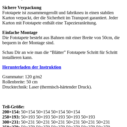
Sichere Verpackung
Fototapete ist zusammengerollt und fabrikneu in einen stabilen
Karton verpackt, der die Sicherheit im Transport garantiert. Jeder
Karton mit Fototapete enthält eine Tapezieranleitung.
Einfache Montage
Die Fototapete besteht aus Bahnen mit einer Breite von 50cm, die
bequem in der Montage sind.
Schau Dir an wie man die “Blätter” Fototapete Schritt für Schritt
installieren kann.
Herunterladen der Instruktion
Grammatur: 120 g/m2
Rollenbreite: 50 cm
Drucktechnik: Laser (thermisch-härtender Druck).
Teil-Größe:
200×154:
50×154 50×154 50×154 50×154
250×193:
50×193 50×193 50×193 50×193 50×193
300×231:
50×231 50×231 50×231 50×231 50×231 50×231