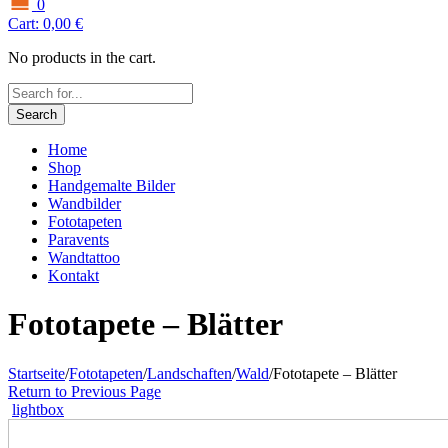
0
Cart:
0,00
€
No products in the cart.
Search
Home
Shop
Handgemalte Bilder
Wandbilder
Fototapeten
Paravents
Wandtattoo
Kontakt
Fototapete – Blätter
Startseite
/
Fototapeten
/
Landschaften
/
Wald
/
Fototapete – Blätter
Return to Previous Page
lightbox