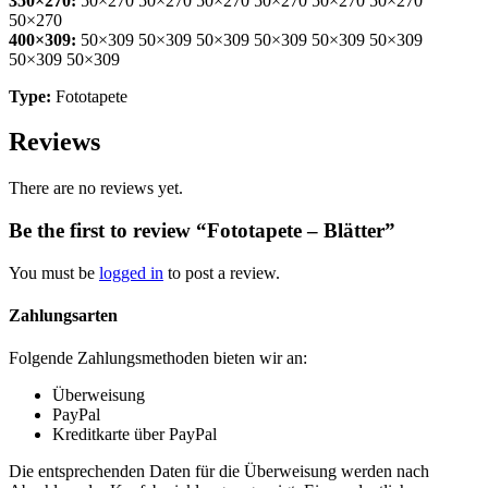
350×270:
50×270 50×270 50×270 50×270 50×270 50×270
50×270
400×309:
50×309 50×309 50×309 50×309 50×309 50×309
50×309 50×309
Type:
Fototapete
Reviews
There are no reviews yet.
Be the first to review “Fototapete – Blätter”
You must be
logged in
to post a review.
Zahlungsarten
Folgende Zahlungsmethoden bieten wir an:
Überweisung
PayPal
Kreditkarte über PayPal
Die entsprechenden Daten für die Überweisung werden nach