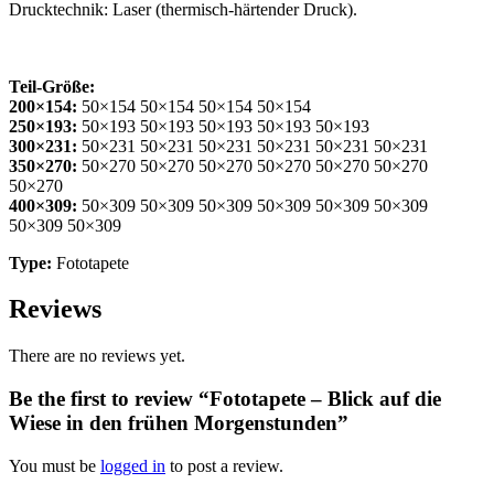
Drucktechnik: Laser (thermisch-härtender Druck).
Teil-Größe:
200×154:
50×154 50×154 50×154 50×154
250×193:
50×193 50×193 50×193 50×193 50×193
300×231:
50×231 50×231 50×231 50×231 50×231 50×231
350×270:
50×270 50×270 50×270 50×270 50×270 50×270
50×270
400×309:
50×309 50×309 50×309 50×309 50×309 50×309
50×309 50×309
Type:
Fototapete
Reviews
There are no reviews yet.
Be the first to review “Fototapete – Blick auf die
Wiese in den frühen Morgenstunden”
You must be
logged in
to post a review.