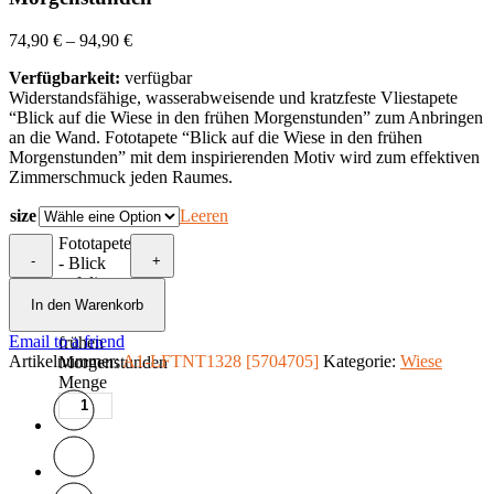
74,90
€
–
94,90
€
Verfügbarkeit:
verfügbar
Widerstandsfähige, wasserabweisende und kratzfeste Vliestapete
“Blick auf die Wiese in den frühen Morgenstunden” zum Anbringen
an die Wand. Fototapete “Blick auf die Wiese in den frühen
Morgenstunden” mit dem inspirierenden Motiv wird zum effektiven
Zimmerschmuck jeden Raumes.
size
Leeren
Fototapete
-
+
- Blick
auf die
Wiese in
In den Warenkorb
den
Email to a friend
frühen
Artikelnummer:
A1-LFTNT1328 [5704705]
Kategorie:
Wiese
Morgenstunden
Menge