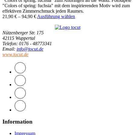
"Colors of spring: fuchsia" zum Anbringen an die Wand. Fototapete
"Colors of spring: fuchsia" mit dem inspirierenden Motiv wird zum
effektiven Zimmerschmuck jeden Raumes.
21,90
€
–
94,90
€
Ausführung wählen
Nützenberger Str. 175
42115 Wuppertal
Telefon
: 0176 - 48773341
Email
:
info@tocut.de
www.tocut.de
Information
Impressum