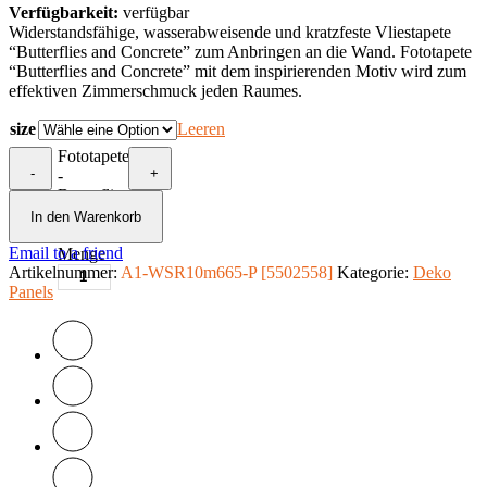
Verfügbarkeit:
verfügbar
Widerstandsfähige, wasserabweisende und kratzfeste Vliestapete
“Butterflies and Concrete” zum Anbringen an die Wand. Fototapete
“Butterflies and Concrete” mit dem inspirierenden Motiv wird zum
effektiven Zimmerschmuck jeden Raumes.
size
Leeren
Fototapete
-
+
-
Butterflies
and
In den Warenkorb
Concrete
Email to a friend
Menge
Artikelnummer:
A1-WSR10m665-P [5502558]
Kategorie:
Deko
Panels