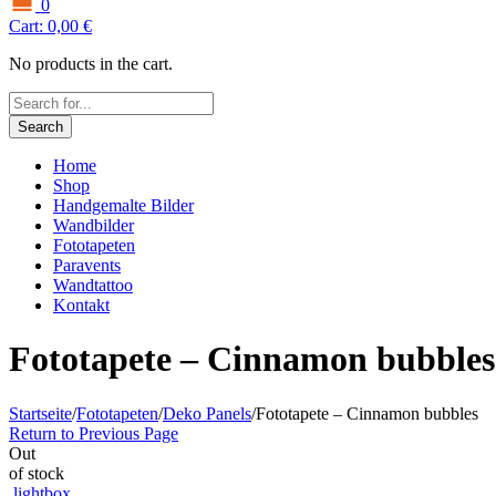
0
Cart:
0,00
€
No products in the cart.
Search
Home
Shop
Handgemalte Bilder
Wandbilder
Fototapeten
Paravents
Wandtattoo
Kontakt
Fototapete – Cinnamon bubbles
Startseite
/
Fototapeten
/
Deko Panels
/
Fototapete – Cinnamon bubbles
Return to Previous Page
Out
of stock
lightbox