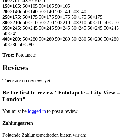
100×70:
50×70 50×70
150×105:
50×105 50×105 50×105
200×140:
50×140 50×140 50×140 50×140
250×175:
50×175 50×175 50×175 50×175 50×175
300×210:
50×210 50×210 50×210 50×210 50×210 50×210
350×245:
50×245 50×245 50×245 50×245 50×245 50×245
50×245
400×280:
50×280 50×280 50×280 50×280 50×280 50×280
50×280 50×280
Type:
Fototapete
Reviews
There are no reviews yet.
Be the first to review “Fototapete – City View –
London”
You must be
logged in
to post a review.
Zahlungsarten
Folgende Zahlungsmethoden bieten wir an: