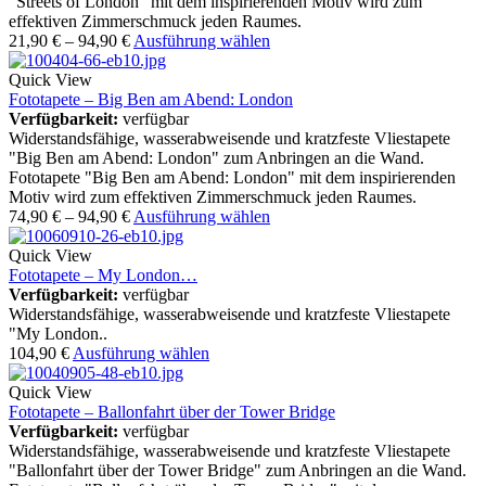
"Streets of London" mit dem inspirierenden Motiv wird zum
effektiven Zimmerschmuck jeden Raumes.
21,90
€
–
94,90
€
Ausführung wählen
Quick View
Fototapete – Big Ben am Abend: London
Verfügbarkeit:
verfügbar
Widerstandsfähige, wasserabweisende und kratzfeste Vliestapete
"Big Ben am Abend: London" zum Anbringen an die Wand.
Fototapete "Big Ben am Abend: London" mit dem inspirierenden
Motiv wird zum effektiven Zimmerschmuck jeden Raumes.
74,90
€
–
94,90
€
Ausführung wählen
Quick View
Fototapete – My London…
Verfügbarkeit:
verfügbar
Widerstandsfähige, wasserabweisende und kratzfeste Vliestapete
"My London..
104,90
€
Ausführung wählen
Quick View
Fototapete – Ballonfahrt über der Tower Bridge
Verfügbarkeit:
verfügbar
Widerstandsfähige, wasserabweisende und kratzfeste Vliestapete
"Ballonfahrt über der Tower Bridge" zum Anbringen an die Wand.