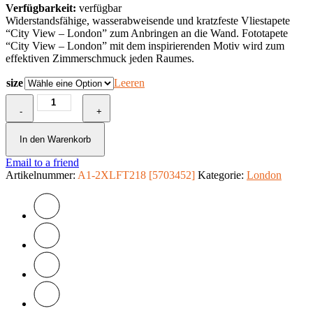
Verfügbarkeit:
verfügbar
Widerstandsfähige, wasserabweisende und kratzfeste Vliestapete
“City View – London” zum Anbringen an die Wand. Fototapete
“City View – London” mit dem inspirierenden Motiv wird zum
effektiven Zimmerschmuck jeden Raumes.
size
Leeren
Fototapete
-
-
+
City
View
In den Warenkorb
-
Email to a friend
London
Artikelnummer:
Menge
A1-2XLFT218 [5703452]
Kategorie:
London