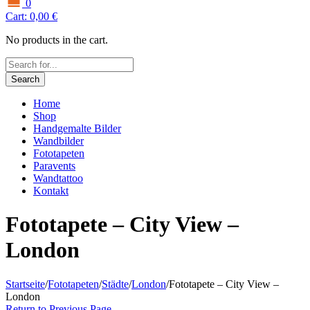
0
Cart:
0,00
€
No products in the cart.
Search
Home
Shop
Handgemalte Bilder
Wandbilder
Fototapeten
Paravents
Wandtattoo
Kontakt
Fototapete – City View –
London
Startseite
/
Fototapeten
/
Städte
/
London
/
Fototapete – City View –
London
Return to Previous Page