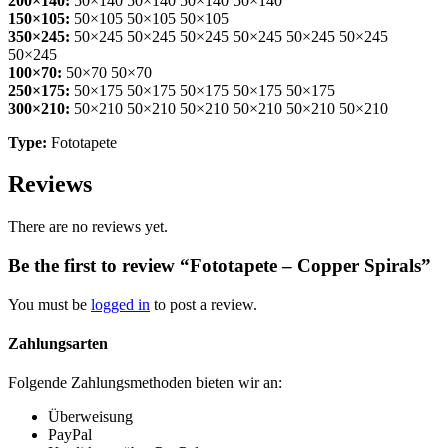
200×140:
50×140 50×140 50×140 50×140
150×105:
50×105 50×105 50×105
350×245:
50×245 50×245 50×245 50×245 50×245 50×245
50×245
100×70:
50×70 50×70
250×175:
50×175 50×175 50×175 50×175 50×175
300×210:
50×210 50×210 50×210 50×210 50×210 50×210
Type:
Fototapete
Reviews
There are no reviews yet.
Be the first to review “Fototapete – Copper Spirals”
You must be
logged in
to post a review.
Zahlungsarten
Folgende Zahlungsmethoden bieten wir an:
Überweisung
PayPal