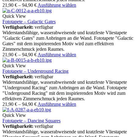
21,90
€
–
94,90
€
Ausführung wählen
Quick View
Fototapete – Galactic Gates
Verfügbarkeit:
verfügbar
Widerstandsfähige, wasserabweisende und kratzfeste Vliestapete
"Galactic Gates" zum Anbringen an die Wand. Fototapete "Galactic
Gates" mit dem inspirierenden Motiv wird zum effektiven
Zimmerschmuck jeden Raumes.
21,90
€
–
94,90
€
Ausführung wählen
Quick View
Fototapete – Underground Racing
Verfügbarkeit:
verfügbar
Widerstandsfähige, wasserabweisende und kratzfeste Vliestapete
"Underground Racing" zum Anbringen an die Wand. Fototapete
"Underground Racing" mit dem inspirierenden Motiv wird zum
effektiven Zimmerschmuck jeden Raumes.
21,90
€
–
94,90
€
Ausführung wählen
Quick View
Fototapete – Dancing Squares
Verfügbarkeit:
verfügbar
Widerstandsfähige, wasserabweisende und kratzfeste Vliestapete