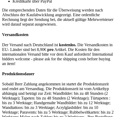
Kreditkarte über PayPal
Die entsprechenden Daten für die Überweisung werden nach
Abschluss der Kaufabwicklung angezeigt. Eine ordentliche
Rechnung liegt der Sendung bei, die aktuell gültige Mehrwertsteuer
wird darauf separat ausgewiesen.
Versandkosten
Der Versand nach Deutschland ist
kostenlos.
Die Versandkosten in
EU- Länder sind bei 8,90€
pro
Artikel. Die Kosten für den
internationalen Versand bitte vor dem Kauf anfordern! International
bidders welcome - please ask for the shipping costs before buying
an item!
Produktionsdauer
Sobald Ihrer Zahlung angekommen ist startet die Produktionszeit
und endet am Versandtag. Die Produktionszeit ist vom Artikeltyp
abhängig und beträgt zur Zeit: Wandbilder: bis zu 48 Stunden (2
Werktage); Tapeten: bis zu 48 Stunden (2 Werktage); Türtapeten :
bis zu 3 Werktage; Handgemalte Wandbilder: bis zu 12 Werktage;
Wandtattoos: bis zu 3 Werktage; Acrylglasbilder: bis zu 10
Werktage; Paravents: bis zu 5 Werktage; Rubbelweltkarten: bis zu 2
Werktage; Malen nach Zahlen: bis zu 2 Werktage; Ihre Bestellung