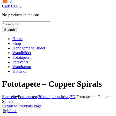
0
Cart:
0,00
€
No products in the cart.
Search
Home
Shop
Handgemalte Bilder
Wandbilder
Fototapeten
Paravents
Wandtattoo
Kontakt
Fototapete – Copper Spirals
Startseite
/
Fototapeten
/
3d und perspektive
/
3D
/
Fototapete – Copper
Spirals
Return to Previous Page
lightbox