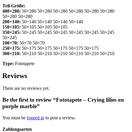
Teil-Größe:
400×280:
50×280 50×280 50×280 50×280 50×280 50×280
50×280 50×280
200×140:
50×140 50×140 50×140 50×140
150×105:
50×105 50×105 50×105
350×245:
50×245 50×245 50×245 50×245 50×245 50×245
50×245
100×70:
50×70 50×70
250×175:
50×175 50×175 50×175 50×175 50×175
300×210:
50×210 50×210 50×210 50×210 50×210 50×210
Type:
Fototapete
Reviews
There are no reviews yet.
Be the first to review “Fototapete – Crying lilies on
purple marble”
You must be
logged in
to post a review.
Zahlungsarten