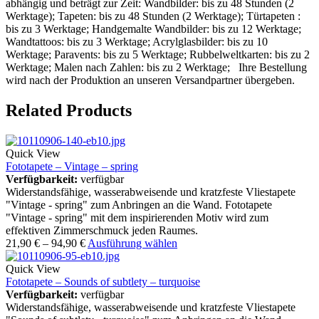
abhängig und beträgt zur Zeit: Wandbilder: bis zu 48 Stunden (2
Werktage); Tapeten: bis zu 48 Stunden (2 Werktage); Türtapeten :
bis zu 3 Werktage; Handgemalte Wandbilder: bis zu 12 Werktage;
Wandtattoos: bis zu 3 Werktage; Acrylglasbilder: bis zu 10
Werktage; Paravents: bis zu 5 Werktage; Rubbelweltkarten: bis zu 2
Werktage; Malen nach Zahlen: bis zu 2 Werktage; Ihre Bestellung
wird nach der Produktion an unseren Versandpartner übergeben.
Related Products
Quick View
Fototapete – Vintage – spring
Verfügbarkeit:
verfügbar
Widerstandsfähige, wasserabweisende und kratzfeste Vliestapete
"Vintage - spring" zum Anbringen an die Wand. Fototapete
"Vintage - spring" mit dem inspirierenden Motiv wird zum
effektiven Zimmerschmuck jeden Raumes.
21,90
€
–
94,90
€
Ausführung wählen
Quick View
Fototapete – Sounds of subtlety – turquoise
Verfügbarkeit:
verfügbar
Widerstandsfähige, wasserabweisende und kratzfeste Vliestapete