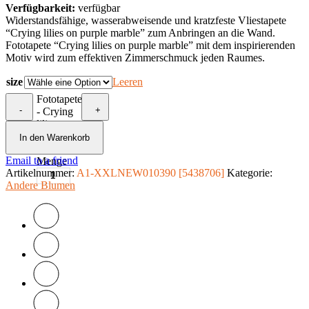
Verfügbarkeit:
verfügbar
Widerstandsfähige, wasserabweisende und kratzfeste Vliestapete
“Crying lilies on purple marble” zum Anbringen an die Wand.
Fototapete “Crying lilies on purple marble” mit dem inspirierenden
Motiv wird zum effektiven Zimmerschmuck jeden Raumes.
size
Leeren
Fototapete
-
+
- Crying
lilies on
purple
In den Warenkorb
marble
Email to a friend
Menge
Artikelnummer:
A1-XXLNEW010390 [5438706]
Kategorie:
Andere Blumen