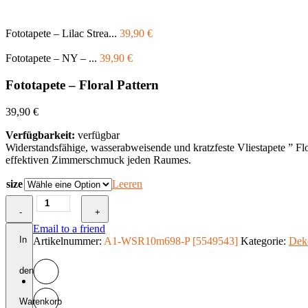
Fototapete – Lilac Strea...
39,90
€
Fototapete – NY – ...
39,90
€
Fototapete – Floral Pattern
39,90
€
Verfügbarkeit:
verfügbar
Widerstandsfähige, wasserabweisende und kratzfeste Vliestapete ” Fl
effektiven Zimmerschmuck jeden Raumes.
size
Leeren
Fototapete
-
-
+
Floral
Email to a friend
Pattern
In
Artikelnummer:
A1-WSR10m698-P [5549543]
Kategorie:
Dek
Menge
den
Warenkorb