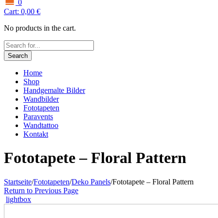
0
Cart:
0,00
€
No products in the cart.
Search
Home
Shop
Handgemalte Bilder
Wandbilder
Fototapeten
Paravents
Wandtattoo
Kontakt
Fototapete – Floral Pattern
Startseite
/
Fototapeten
/
Deko Panels
/
Fototapete – Floral Pattern
Return to Previous Page
lightbox