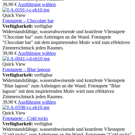
39,90
€
Ausführung wählen
Quick View
Fototapete – Chocolate bar
Verfügbarkeit:
verfügbar
Widerstandsfähige, wasserabweisende und kratzfeste Vliestapete
"Chocolate bar" zum Anbringen an die Wand. Fototapete
"Chocolate bar" mit dem inspirierenden Motiv wird zum effektiven
Zimmerschmuck jeden Raumes.
39,90
€
Ausführung wählen
Quick View
Fototapete – Blue lagoon
Verfügbarkeit:
verfügbar
Widerstandsfähige, wasserabweisende und kratzfeste Vliestapete
"Blue lagoon" zum Anbringen an die Wand. Fototapete "Blue
lagoon" mit dem inspirierenden Motiv wird zum effektiven
Zimmerschmuck jeden Raumes.
39,90
€
Ausführung wählen
Quick View
Fototapete – Cold rocks
Verfügbarkeit:
verfügbar
Widerstandsfähige, wasserabweisende und kratzfeste Vliestapete
"Cold rocks" zum Anbringen an die Wand. Fototapete "Cold rocks"