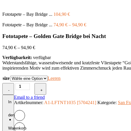
Fototapete – Bay Bridge ...
104,90
€
Fototapete – Bay Bridge ...
74,90
€
–
94,90
€
Fototapete – Golden Gate Bridge bei Nacht
74,90
€
–
94,90
€
Verfügbarkeit:
verfügbar
Widerstandsfähige, wasserabweisende und kratzfeste Vliestapete “G
inspirierenden Motiv wird zum effektiven Zimmerschmuck jeden Ra
size
Leeren
Fototapete
-
-
+
Golden
Email to a friend
Gate
In
Artikelnummer:
A1-LFTNT1035 [5704241]
Kategorie:
San Fr
Bridge
bei
den
Nacht
Menge
Warenkorb