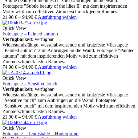
"Subtle beauty of the lilies II" zum Anbringen an die Wand.
Fototapete "Subtle beauty of the lilies II" mit dem inspirierenden
Motiv wird zum effektiven Zimmerschmuck jeden Raumes.
21,90
€
–
94,90
€
Ausführung wählen
Quick View
Fototapete – Painted autumn
Verfügbarkeit:
verfügbar
Widerstandsfähige, wasserabweisende und kratzfeste Vliestapete
"Painted autumn" zum Anbringen an die Wand. Fototapete "Painted
autumn" mit dem inspirierenden Motiv wird zum effektiven
Zimmerschmuck jeden Raumes.
74,90
€
–
94,90
€
Ausführung wählen
Quick View
Fototapete – Sensitive touch
Verfügbarkeit:
verfügbar
Widerstandsfähige, wasserabweisende und kratzfeste Vliestapete
"Sensitive touch" zum Anbringen an die Wand. Fototapete
"Sensitive touch" mit dem inspirierenden Motiv wird zum effektiven
Zimmerschmuck jeden Raumes.
21,90
€
–
94,90
€
Ausführung wählen
Quick View
Fototapete – Tennisbälle – Hintergrund