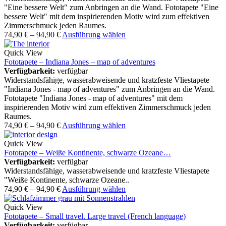
"Eine bessere Welt" zum Anbringen an die Wand. Fototapete "Eine
bessere Welt" mit dem inspirierenden Motiv wird zum effektiven
Zimmerschmuck jeden Raumes.
74,90
€
–
94,90
€
Ausführung wählen
Quick View
Fototapete – Indiana Jones – map of adventures
Verfügbarkeit:
verfügbar
Widerstandsfähige, wasserabweisende und kratzfeste Vliestapete
"Indiana Jones - map of adventures" zum Anbringen an die Wand.
Fototapete "Indiana Jones - map of adventures" mit dem
inspirierenden Motiv wird zum effektiven Zimmerschmuck jeden
Raumes.
74,90
€
–
94,90
€
Ausführung wählen
Quick View
Fototapete – Weiße Kontinente, schwarze Ozeane…
Verfügbarkeit:
verfügbar
Widerstandsfähige, wasserabweisende und kratzfeste Vliestapete
"Weiße Kontinente, schwarze Ozeane..
74,90
€
–
94,90
€
Ausführung wählen
Quick View
Fototapete – Small travel. Large travel (French language)
Verfügbarkeit:
verfügbar