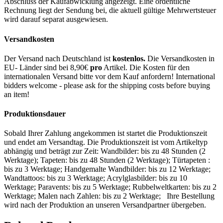
Abschluss der Kaufabwicklung angezeigt. Eine ordentliche
Rechnung liegt der Sendung bei, die aktuell gültige Mehrwertsteuer
wird darauf separat ausgewiesen.
Versandkosten
Der Versand nach Deutschland ist
kostenlos.
Die Versandkosten in
EU- Länder sind bei 8,90€
pro
Artikel. Die Kosten für den
internationalen Versand bitte vor dem Kauf anfordern! International
bidders welcome - please ask for the shipping costs before buying
an item!
Produktionsdauer
Sobald Ihrer Zahlung angekommen ist startet die Produktionszeit
und endet am Versandtag. Die Produktionszeit ist vom Artikeltyp
abhängig und beträgt zur Zeit: Wandbilder: bis zu 48 Stunden (2
Werktage); Tapeten: bis zu 48 Stunden (2 Werktage); Türtapeten :
bis zu 3 Werktage; Handgemalte Wandbilder: bis zu 12 Werktage;
Wandtattoos: bis zu 3 Werktage; Acrylglasbilder: bis zu 10
Werktage; Paravents: bis zu 5 Werktage; Rubbelweltkarten: bis zu 2
Werktage; Malen nach Zahlen: bis zu 2 Werktage; Ihre Bestellung
wird nach der Produktion an unseren Versandpartner übergeben.