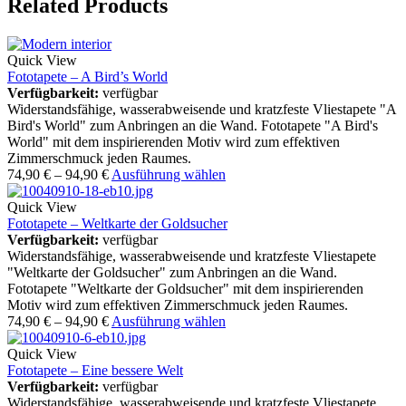
Related Products
Quick View
Fototapete – A Bird’s World
Verfügbarkeit:
verfügbar
Widerstandsfähige, wasserabweisende und kratzfeste Vliestapete "A
Bird's World" zum Anbringen an die Wand. Fototapete "A Bird's
World" mit dem inspirierenden Motiv wird zum effektiven
Zimmerschmuck jeden Raumes.
74,90
€
–
94,90
€
Ausführung wählen
Quick View
Fototapete – Weltkarte der Goldsucher
Verfügbarkeit:
verfügbar
Widerstandsfähige, wasserabweisende und kratzfeste Vliestapete
"Weltkarte der Goldsucher" zum Anbringen an die Wand.
Fototapete "Weltkarte der Goldsucher" mit dem inspirierenden
Motiv wird zum effektiven Zimmerschmuck jeden Raumes.
74,90
€
–
94,90
€
Ausführung wählen
Quick View
Fototapete – Eine bessere Welt
Verfügbarkeit:
verfügbar
Widerstandsfähige, wasserabweisende und kratzfeste Vliestapete