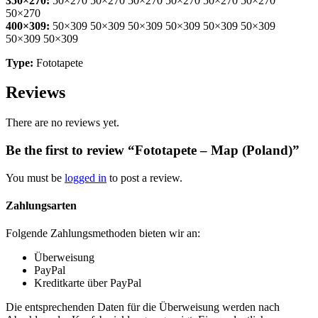
350×270:
50×270 50×270 50×270 50×270 50×270 50×270
50×270
400×309:
50×309 50×309 50×309 50×309 50×309 50×309
50×309 50×309
Type:
Fototapete
Reviews
There are no reviews yet.
Be the first to review “Fototapete – Map (Poland)”
You must be
logged in
to post a review.
Zahlungsarten
Folgende Zahlungsmethoden bieten wir an:
Überweisung
PayPal
Kreditkarte über PayPal
Die entsprechenden Daten für die Überweisung werden nach