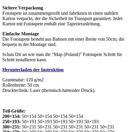
Sichere Verpackung
Fototapete ist zusammengerollt und fabrikneu in einen stabilen
Karton verpackt, der die Sicherheit im Transport garantiert. Jeder
Karton mit Fototapete enthält eine Tapezieranleitung.
Einfache Montage
Die Fototapete besteht aus Bahnen mit einer Breite von 50cm, die
bequem in der Montage sind.
Schau Dir an wie man die “Map (Poland)” Fototapete Schritt für
Schritt installieren kann.
Herunterladen der Instruktion
Grammatur: 120 g/m2
Rollenbreite: 50 cm
Drucktechnik: Laser (thermisch-härtender Druck).
Teil-Größe:
200×154:
50×154 50×154 50×154 50×154
250×193:
50×193 50×193 50×193 50×193 50×193
300×231:
50×231 50×231 50×231 50×231 50×231 50×231