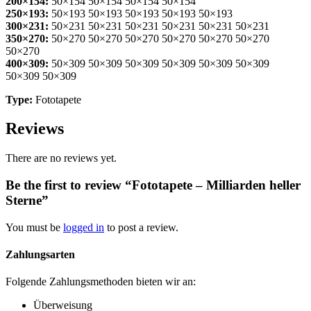
200×154:
50×154 50×154 50×154 50×154
250×193:
50×193 50×193 50×193 50×193 50×193
300×231:
50×231 50×231 50×231 50×231 50×231 50×231
350×270:
50×270 50×270 50×270 50×270 50×270 50×270
50×270
400×309:
50×309 50×309 50×309 50×309 50×309 50×309
50×309 50×309
Type:
Fototapete
Reviews
There are no reviews yet.
Be the first to review “Fototapete – Milliarden heller
Sterne”
You must be
logged in
to post a review.
Zahlungsarten
Folgende Zahlungsmethoden bieten wir an:
Überweisung