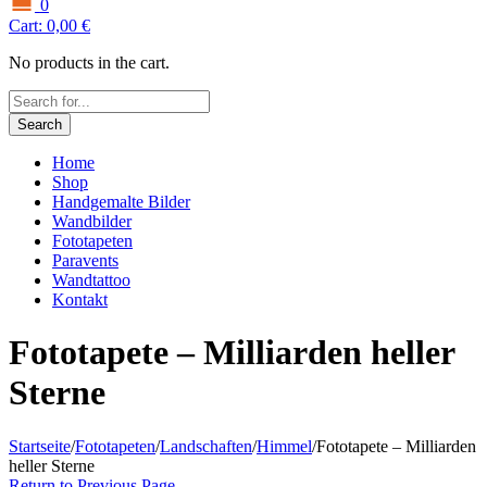
0
Cart:
0,00
€
No products in the cart.
Search
Home
Shop
Handgemalte Bilder
Wandbilder
Fototapeten
Paravents
Wandtattoo
Kontakt
Fototapete – Milliarden heller
Sterne
Startseite
/
Fototapeten
/
Landschaften
/
Himmel
/
Fototapete – Milliarden
heller Sterne
Return to Previous Page