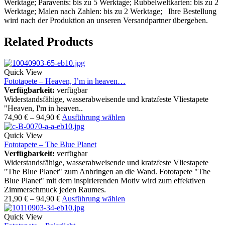
Werktage; Paravents: bis zu 5 Werktage; Rubbelweltkarten: bis zu 2
Werktage; Malen nach Zahlen: bis zu 2 Werktage; Ihre Bestellung
wird nach der Produktion an unseren Versandpartner übergeben.
Related Products
Quick View
Fototapete – Heaven, I’m in heaven…
Verfügbarkeit:
verfügbar
Widerstandsfähige, wasserabweisende und kratzfeste Vliestapete
"Heaven, I'm in heaven..
74,90
€
–
94,90
€
Ausführung wählen
Quick View
Fototapete – The Blue Planet
Verfügbarkeit:
verfügbar
Widerstandsfähige, wasserabweisende und kratzfeste Vliestapete
"The Blue Planet" zum Anbringen an die Wand. Fototapete "The
Blue Planet" mit dem inspirierenden Motiv wird zum effektiven
Zimmerschmuck jeden Raumes.
21,90
€
–
94,90
€
Ausführung wählen
Quick View