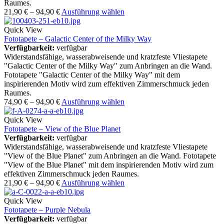
Raumes.
21,90
€
–
94,90
€
Ausführung wählen
Quick View
Fototapete – Galactic Center of the Milky Way
Verfügbarkeit:
verfügbar
Widerstandsfähige, wasserabweisende und kratzfeste Vliestapete
"Galactic Center of the Milky Way" zum Anbringen an die Wand.
Fototapete "Galactic Center of the Milky Way" mit dem
inspirierenden Motiv wird zum effektiven Zimmerschmuck jeden
Raumes.
74,90
€
–
94,90
€
Ausführung wählen
Quick View
Fototapete – View of the Blue Planet
Verfügbarkeit:
verfügbar
Widerstandsfähige, wasserabweisende und kratzfeste Vliestapete
"View of the Blue Planet" zum Anbringen an die Wand. Fototapete
"View of the Blue Planet" mit dem inspirierenden Motiv wird zum
effektiven Zimmerschmuck jeden Raumes.
21,90
€
–
94,90
€
Ausführung wählen
Quick View
Fototapete – Purple Nebula
Verfügbarkeit:
verfügbar